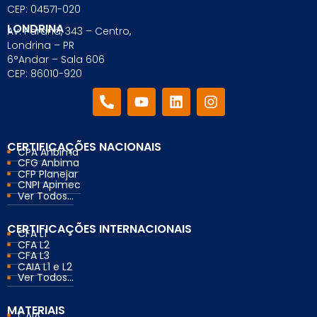
CEP: 04571-020
LONDRINA
Av. Paraná, 343 – Centro,
Londrina – PR
6°Andar – Sala 606
CEP: 86010-920
CERTIFICAÇÕES NACIONAIS
CPA Anbima
CFG Anbima
CFP Planejar
CNPI Apimec
Ver Todos...
CERTIFICAÇÕES INTERNACIONAIS
CFA L1
CFA L2
CFA L3
CAIA L1 e L2
Ver Todos...
MATERIAIS
CAIA