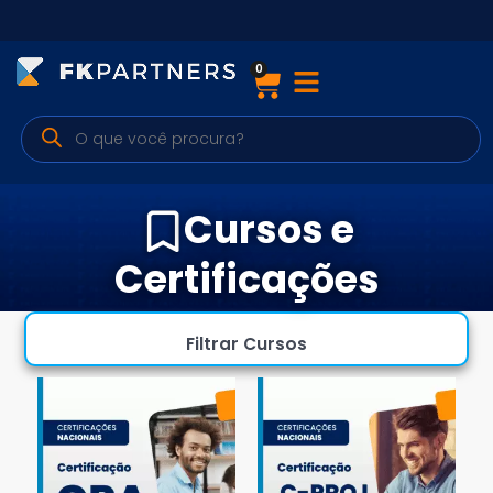
0
Cursos
Preparatórios Nacionais
Internacionais
Cursos e
Finanças & Edu. Continuada
Certificações
Por atuação
Filtrar Cursos
Navegação
Sobre nós