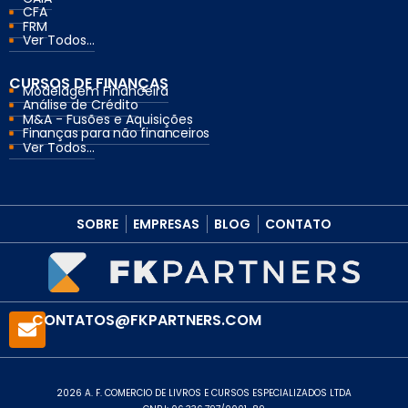
CFA
FRM
Ver Todos...
CURSOS DE FINANÇAS
Modelagem Financeira
Análise de Crédito
M&A - Fusões e Aquisições
Finanças para não financeiros
Ver Todos...
SOBRE
EMPRESAS
BLOG
CONTATO
CONTATOS@FKPARTNERS.COM
2026 A. F. COMERCIO DE LIVROS E CURSOS ESPECIALIZADOS LTDA