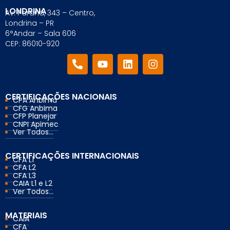
LONDRINA
Av. Paraná, 343 – Centro,
Londrina – PR
6°Andar – Sala 606
CEP: 86010-920
CERTIFICAÇÕES NACIONAIS
CPA Anbima
CFG Anbima
CFP Planejar
CNPI Apimec
Ver Todos...
CERTIFICAÇÕES INTERNACIONAIS
CFA L1
CFA L2
CFA L3
CAIA L1 e L2
Ver Todos...
MATERIAIS
CAIA
CFA