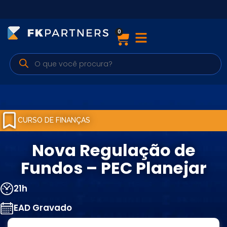
0
Cursos
Preparatórios Nacionais
Internacionais
Finanças & Edu. Continuada
CURSO DE FINANÇAS
Por atuação
Nova Regulação de
Fundos – PEC Planejar
Navegação
21h
Sobre nós
EAD Gravado