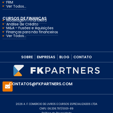
FRM
Ver Todos...
CURSOS DE FINANÇAS
Modelagem Financeira
Análise de Crédito
M&A - Fusões e Aquisições
Finanças para não financeiros
Ver Todos...
SOBRE
EMPRESAS
BLOG
CONTATO
CONTATOS@FKPARTNERS.COM
2026 A. F. COMERCIO DE LIVROS E CURSOS ESPECIALIZADOS LTDA
CNPJ: 06.336.797/0001-89