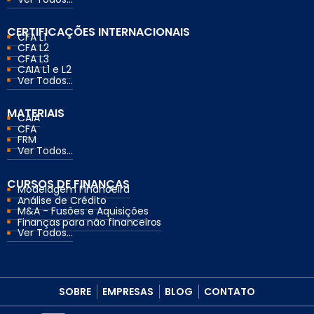
CERTIFICAÇÕES INTERNACIONAIS
CFA L1
CFA L2
CFA L3
CAIA L1 e L2
Ver Todos...
MATERIAIS
CAIA
CFA
FRM
Ver Todos...
CURSOS DE FINANÇAS
Modelagem Financeira
Análise de Crédito
M&A - Fusões e Aquisições
Finanças para não financeiros
Ver Todos...
SOBRE
EMPRESAS
BLOG
CONTATO