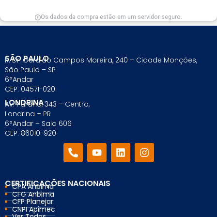
Os dados da compra estão em um servidor seguro.
SÃO PAULO
R. Dr. Geraldo Campos Moreira, 240 – Cidade Monções,
São Paulo – SP
6°Andar
CEP: 04571-020
LONDRINA
Av. Paraná, 343 – Centro,
Londrina – PR
6°Andar – Sala 606
CEP: 86010-920
CERTIFICAÇÕES NACIONAIS
CPA Anbima
CFG Anbima
CFP Planejar
CNPI Apimec
Ver Todos...