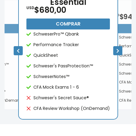
Essential
$680,00
USD
$940
USD
COMPRAR
SchweserPro™ Qbank
Schweser
Performance Tracker
Performa
QuickSheet
QuickShe
tion™
Schweser
Schweser's PassProtection™
Schwese
SchweserNotes™
CFA Mock
CFA Mock Exams 1 - 6
ce®
Schweser
Schweser's Secret Sauce®
 (OnDemand)
CFA Rev
CFA Review Workshop (OnDemand)