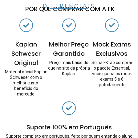
DIFERENCIAIS
POR QUE COMPRAR COM A FK
Kaplan
Melhor Preço
Mock Exams
Schweser
Garantido
Exclusivos
Original
Preço mais baixo do
Só na FK: ao comprar
que no site da própria
o pacote Essential,
Material oficial Kaplan
Kaplan.
você ganha os mock
Schweser com o
exams 5 e 6
melhor custo-
gratuitamente.
benefício do
mercado.
Suporte 100% em Português
Suporte completo em português, feito por quem entende o aluno