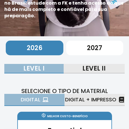
no Brasil: estude com a FK e tenha acesso ao que
há de mais completo e confiável para sua
preparação.
2026
2027
LEVEL I
LEVEL II
SELECIONE O TIPO DE MATERIAL
DIGITAL
DIGITAL + IMPRESSO
MELHOR CUSTO-BENEFÍCIO