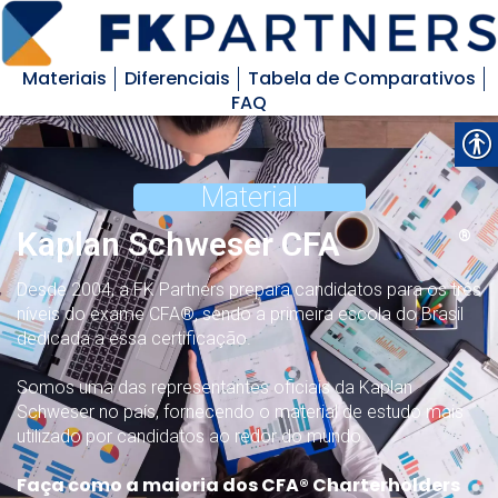
Materiais
Diferenciais
Tabela de Comparativos
FAQ
Material
Kaplan Schweser CFA
®
Desde 2004, a FK Partners prepara candidatos para os três
níveis do exame CFA®, sendo a primeira escola do Brasil
dedicada a essa certificação.
Somos uma das representantes oficiais da Kaplan
Schweser no país, fornecendo o material de estudo mais
utilizado por candidatos ao redor do mundo.
Faça como a maioria dos CFA® Charterholders