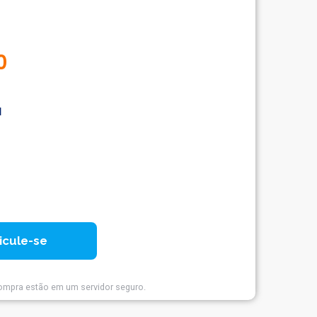
0
à
icule-se
ompra estão em um servidor seguro.