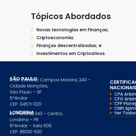
Tópicos Abordados
Novas tecnologias em Finanças;
Criptoeconomia;
Finanças descentralizadas; e
Investimentos em Criptoativos.
SÃO PAULO
R. Dr. Geraldo Campos Moreira, 240 –
CERTIFIC
Cidade Monções,
NACIONAI
São Paulo – SP
CPA Anbi
6°Andar
CFG Anbi
CFP Planej
CEP: 04571-020
CNPI Api
LONDRINA
Ver Todos.
Av. Paraná, 343 – Centro,
Londrina – PR
6°Andar – Sala 606
CEP: 86010-920