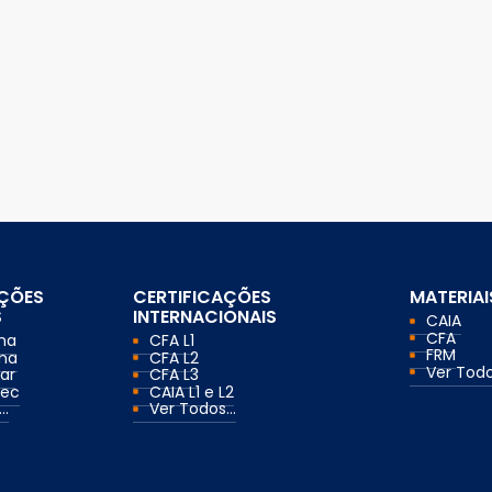
AÇÕES
CERTIFICAÇÕES
MATERIAI
S
INTERNACIONAIS
CAIA
CFA
ma
CFA L1
FRM
ma
CFA L2
Ver Todos
ar
CFA L3
mec
CAIA L1 e L2
..
Ver Todos...