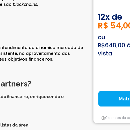
ue são
blockchains
,
12x de
R$ 54,0
ou
R$648,00 
 entendimento do dinâmico mercado de
vista
onsistente, no aproveitamento das
us objetivos financeiros.
Partners?
do financeiro, enriquecendo o
Matr
Os dados da c
listas da área;