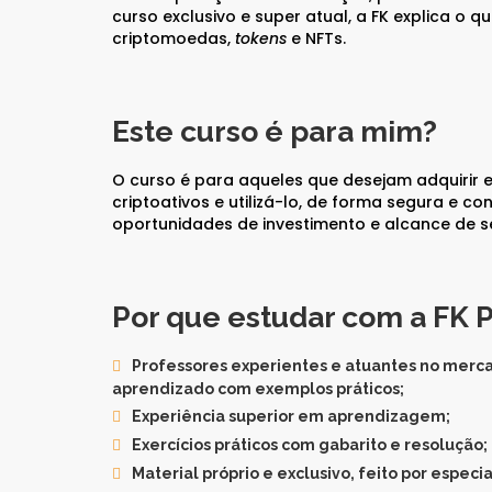
CAIA®
curso exclusivo e super atual, a FK explica o q
FRM®
criptomoedas,
tokens
e NFTs.
Ver todos
Este curso é para mim?
O curso é para aqueles que desejam adquirir
criptoativos e utilizá-lo, de forma segura e c
oportunidades de investimento e alcance de se
Modelagem Financeira Aplicada
Curso Avan. de Análise de Crédito
M&A – Fusões e Aquisições
Ver todos (+50 cursos)
Por que estudar com a FK 
Professores experientes e atuantes no merca
aprendizado com exemplos práticos;
Experiência superior em aprendizagem;
Exercícios práticos com gabarito e resolução;
Material próprio e exclusivo, feito por especia
Crédito Bancário