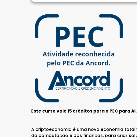
CFP®
CPA
CFG
CGE
CGA
CNPI
C-Pro I
C-Pro R
Este curso vale 15 créditos para o PEC para AI.
A criptoeconomia é uma nova economia totalme
CFA®
da computação e das finanças, para criar sol