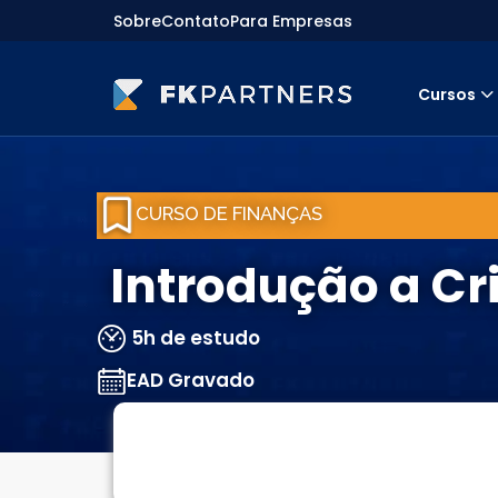
Sobre
Contato
Para Empresas
Cursos
Cursos
Preparatórios Nacionais
Internacionais
CURSO DE FINANÇAS
Finanças & Edu. Continuada
Por atuação
Navegação
Introdução a Cr
Sobre nós
Para empresas
5h de estudo
EAD Gravado