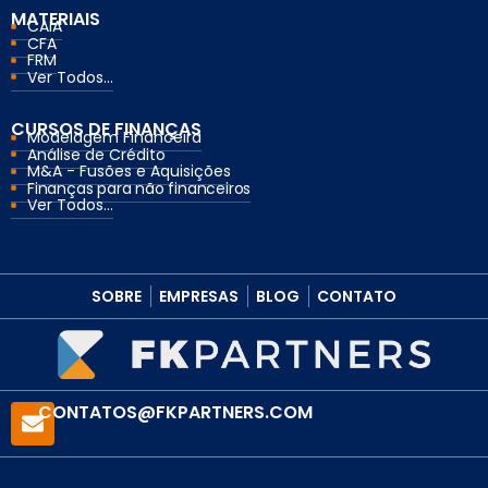
MATERIAIS
CAIA
CFA
FRM
Ver Todos...
CURSOS DE FINANÇAS
Modelagem Financeira
Análise de Crédito
M&A - Fusões e Aquisições
Finanças para não financeiros
Ver Todos...
SOBRE
EMPRESAS
BLOG
CONTATO
CONTATOS@FKPARTNERS.COM