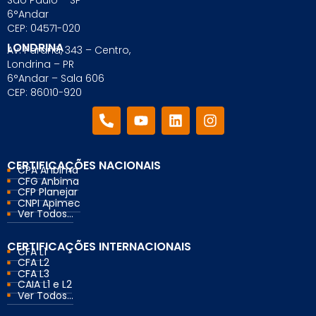
6°Andar
CEP: 04571-020
LONDRINA
Av. Paraná, 343 – Centro,
Londrina – PR
6°Andar – Sala 606
CEP: 86010-920
CERTIFICAÇÕES NACIONAIS
CPA Anbima
CFG Anbima
CFP Planejar
CNPI Apimec
Ver Todos...
CERTIFICAÇÕES INTERNACIONAIS
CFA L1
CFA L2
CFA L3
CAIA L1 e L2
Ver Todos...