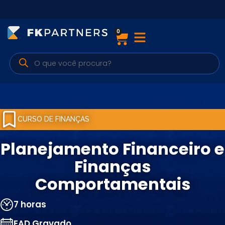
0
Cursos
Preparatórios Nacionais
Internacionais
Finanças & Edu. Continuada
CURSO DE FINANÇAS
Por atuação
Planejamento Financeiro e
Finanças
Comportamentais
Navegação
Sobre nós
7 horas
EAD Gravado