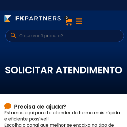
0
Cursos
Preparatórios Nacionais
Internacionais
Finanças & Edu. Continuada
SOLICITAR ATENDIMENTO
Por atuação
Navegação
Precisa de ajuda?
Estamos aqui para te atender da forma mais rápida
Sobre nós
e eficiente possível!
Escolha o canal que melhor se encaixa no tipo de