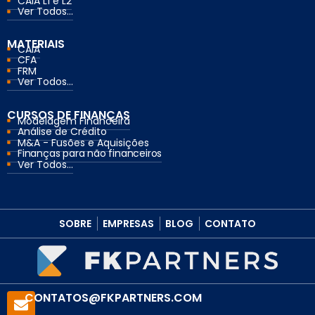
CAIA L1 e L2
Ver Todos...
MATERIAIS
CAIA
CFA
FRM
Ver Todos...
CURSOS DE FINANÇAS
Modelagem Financeira
Análise de Crédito
M&A - Fusões e Aquisições
Finanças para não financeiros
Ver Todos...
SOBRE
EMPRESAS
BLOG
CONTATO
CONTATOS@FKPARTNERS.COM