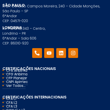
SÃO PAULO
R. Dr. Geraldo Campos Moreira, 240 – Cidade Monções,
São Paulo – SP
6°Andar
CEP: 04571-020
LONDRINA
Av. Paraná, 343 – Centro,
Londrina – PR
6°Andar – Sala 606
CEP: 86010-920
CERTIFICAÇÕES NACIONAIS
CPA Anbima
CFG Anbima
CFP Planejar
CNPI Apimec
Ver Todos...
CERTIFICAÇÕES INTERNACIONAIS
CFA L1
CFA L2
CFA L3