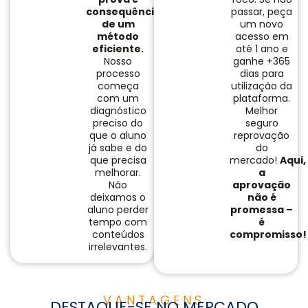
consequência
passar, peça
de um
um novo
método
acesso em
eficiente.
até 1 ano e
Nosso
ganhe +365
processo
dias para
começa
utilização da
com um
plataforma.
diagnóstico
Melhor
preciso do
seguro
que o aluno
reprovação
já sabe e do
do
que precisa
mercado!
Aqui,
melhorar.
a
Não
aprovação
deixamos o
não é
aluno perder
promessa –
tempo com
é
conteúdos
compromisso!
irrelevantes.
VANTAGENS
DESTAQUE-SE NO MERCADO