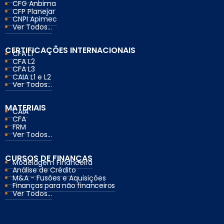
CFG Anbima
CFP Planejar
CNPI Apimec
Ver Todos...
CERTIFICAÇÕES INTERNACIONAIS
CFA L1
CFA L2
CFA L3
CAIA L1 e L2
Ver Todos...
MATERIAIS
CAIA
CFA
FRM
Ver Todos...
CURSOS DE FINANÇAS
Modelagem Financeira
Análise de Crédito
M&A - Fusões e Aquisições
Finanças para não financeiros
Ver Todos...