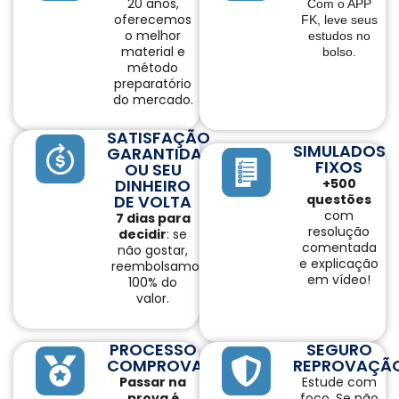
20 anos,
Com o APP
oferecemos
FK, leve seus
o melhor
estudos no
material e
bolso.
método
preparatório
do mercado.
SATISFAÇÃO
SIMULADOS
GARANTIDA
FIXOS
OU SEU
DINHEIRO
+500
DE VOLTA
questões
com
7 dias para
resolução
decidir
: se
comentada
não gostar,
e explicação
reembolsamos
em vídeo!
100% do
valor.
PROCESSO
SEGURO
COMPROVADO
REPROVAÇÃ
Passar na
Estude com
prova é
foco. Se não