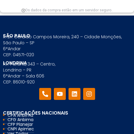
Os dados da compra estão em um servidor seguro.
SÃO PAULO
R. Dr. Geraldo Campos Moreira, 240 – Cidade Monções,
São Paulo – SP
6°Andar
CEP: 04571-020
LONDRINA
Av. Paraná, 343 – Centro,
Londrina – PR
6°Andar – Sala 606
CEP: 86010-920
CERTIFICAÇÕES NACIONAIS
CPA Anbima
CFG Anbima
CFP Planejar
CNPI Apimec
Ver Todos...