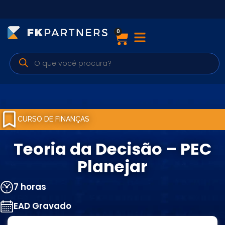
0
Cursos
Preparatórios Nacionais
Internacionais
Finanças & Edu. Continuada
CURSO DE FINANÇAS
Por atuação
Teoria da Decisão – PEC
Planejar
Navegação
7 horas
Sobre nós
EAD Gravado