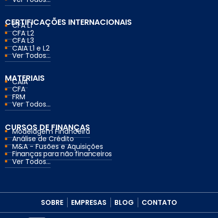
CERTIFICAÇÕES INTERNACIONAIS
CFA L1
CFA L2
CFA L3
CAIA L1 e L2
Ver Todos...
MATERIAIS
CAIA
CFA
FRM
Ver Todos...
CURSOS DE FINANÇAS
Modelagem Financeira
Análise de Crédito
M&A - Fusões e Aquisições
Finanças para não financeiros
Ver Todos...
SOBRE
EMPRESAS
BLOG
CONTATO