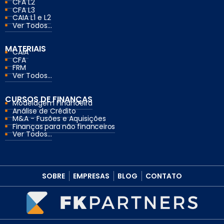
CFA L2
CFA L3
CAIA L1 e L2
Ver Todos...
MATERIAIS
CAIA
CFA
FRM
Ver Todos...
CURSOS DE FINANÇAS
Modelagem Financeira
Análise de Crédito
M&A - Fusões e Aquisições
Finanças para não financeiros
Ver Todos...
SOBRE
EMPRESAS
BLOG
CONTATO