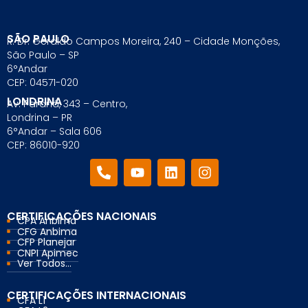
SÃO PAULO
R. Dr. Geraldo Campos Moreira, 240 – Cidade Monções,
São Paulo – SP
6°Andar
CEP: 04571-020
LONDRINA
Av. Paraná, 343 – Centro,
Londrina – PR
6°Andar – Sala 606
CEP: 86010-920
CERTIFICAÇÕES NACIONAIS
CPA Anbima
CFG Anbima
CFP Planejar
CNPI Apimec
Ver Todos...
CERTIFICAÇÕES INTERNACIONAIS
CFA L1