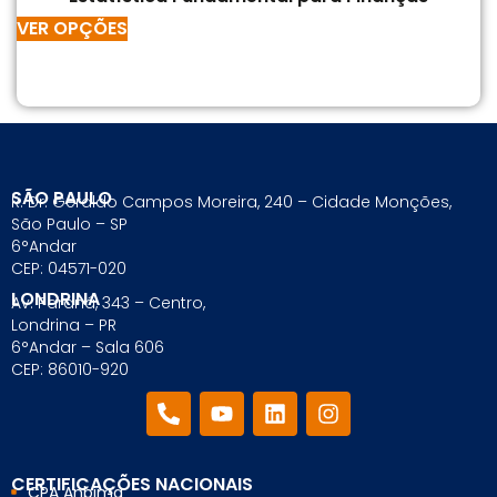
VER OPÇÕES
SÃO PAULO
R. Dr. Geraldo Campos Moreira, 240 – Cidade Monções,
São Paulo – SP
6°Andar
CEP: 04571-020
LONDRINA
Av. Paraná, 343 – Centro,
Londrina – PR
6°Andar – Sala 606
CEP: 86010-920
CERTIFICAÇÕES NACIONAIS
CPA Anbima