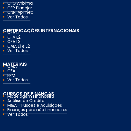
CFG Anbima
CFP Planejar
CNPI Apimec
Ver Todos...
CERTIFICAÇÕES INTERNACIONAIS
CFA L1
CFA L2
CFA L3
CAIA L1 e L2
Ver Todos...
MATERIAIS
CAIA
CFA
FRM
Ver Todos...
CURSOS DE FINANÇAS
Modelagem Financeira
Análise de Crédito
M&A - Fusões e Aquisições
Finanças para não financeiros
Ver Todos...