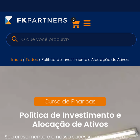
0
Cursos
Preparatórios Nacionais
Internacionais
Início
/
Todos
/ Política de Investimento e Alocação de Ativos
Finanças & Edu. Continuada
Por atuação
Curso de Finanças
Navegação
Política de Investimento e
Alocação de Ativos
Sobre nós
Seu crescimento é o nosso sucesso: com a FK, você