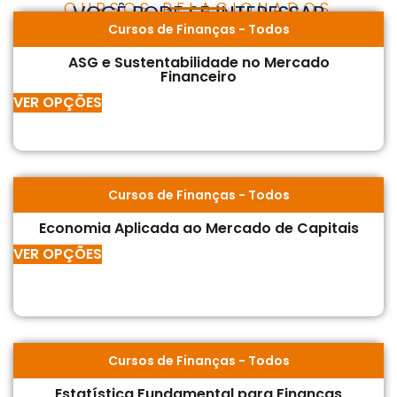
CURSOS RELACIONADOS
VOCÊ PODE SE INTERESSAR
Cursos de Finanças
-
Todos
ASG e Sustentabilidade no Mercado
Financeiro
VER OPÇÕES
Cursos de Finanças
-
Todos
Economia Aplicada ao Mercado de Capitais
VER OPÇÕES
Cursos de Finanças
-
Todos
Estatística Fundamental para Finanças