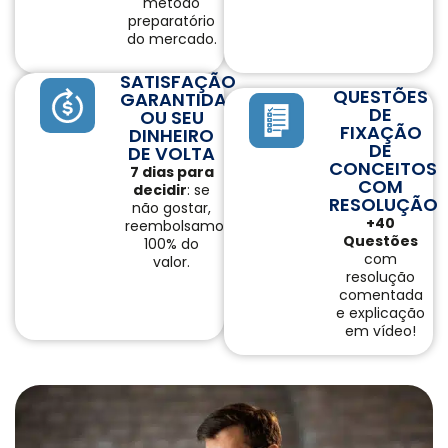
método
preparatório
do mercado.
SATISFAÇÃO
QUESTÕES
GARANTIDA
DE
OU SEU
FIXAÇÃO
DINHEIRO
DE
DE VOLTA
CONCEITOS
7 dias para
COM
decidir
: se
RESOLUÇÃO
não gostar,
+40
reembolsamos
Questões
100% do
com
valor.
resolução
comentada
e explicação
em vídeo!