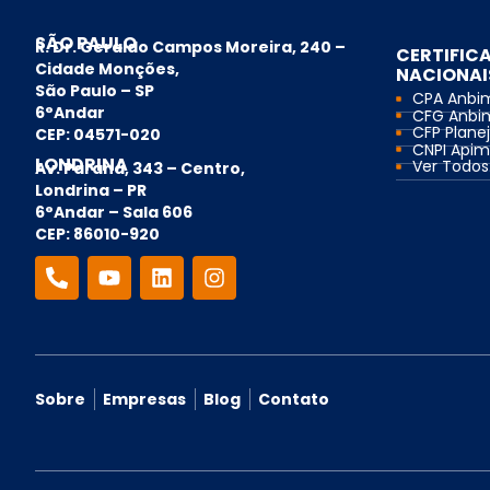
SÃO PAULO
R. Dr. Geraldo Campos Moreira, 240 –
CERTIFIC
Cidade Monções,
NACIONAI
São Paulo – SP
CPA Anbi
6°Andar
CFG Anbi
CFP Planej
CEP: 04571-020
CNPI Api
LONDRINA
Ver Todos.
Av. Paraná, 343 – Centro,
Londrina – PR
6°Andar – Sala 606
CEP: 86010-920
Sobre
Empresas
Blog
Contato