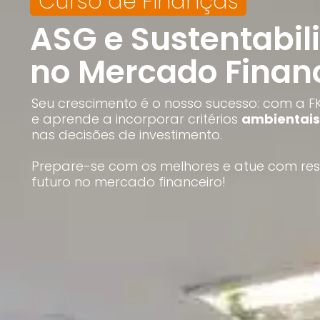
Curso de Finanças
CFP®
CPA
ASG e Sustentabil
CFG
CGE
CGA
no Mercado Finan
CNPI
C-Pro I
C-Pro R
Seu crescimento é o nosso sucesso: com a FK
e aprende a incorporar critérios
ambientais
nas decisões de investimento.
Prepare-se com os melhores e atue com res
futuro no mercado financeiro!
CFA®