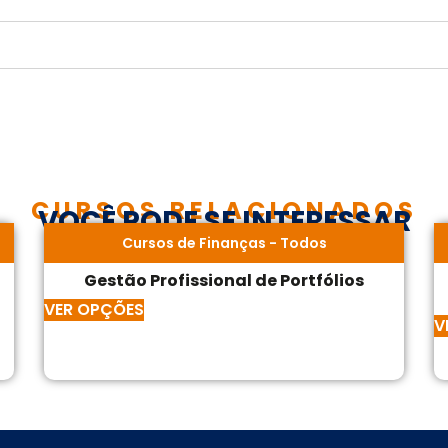
CURSOS RELACIONADOS
VOCÊ PODE SE INTERESSAR
Cursos de Finanças
-
Todos
Gestão Profissional de Portfólios
VER OPÇÕES
V