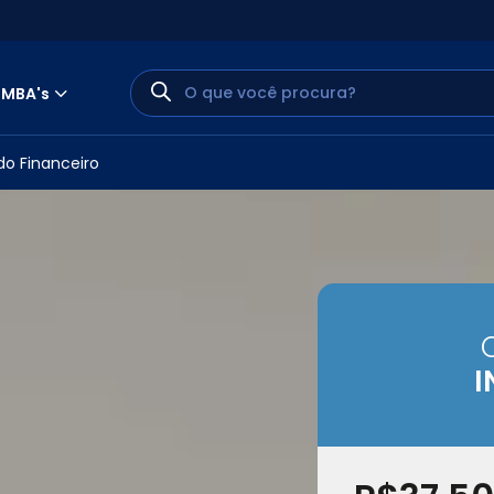
MBA's
do Financeiro
MINHA CONTA
I
PORTAL EAD