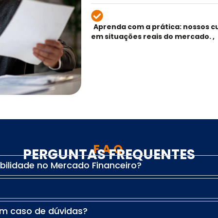
Aprenda com a prática: nossos c
em situações reais do mercado.
,
FAQ
PERGUNTAS FREQUENTES
bilidade no Mercado Financeiro?
em caso de dúvidas?