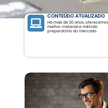
CAIA®
FRM®
Ver todos
CONTEÚDO ATUALIZADO
Há mais de 20 anos, oferecemo
melhor material e método
preparatório do mercado.
Modelagem Financeira Aplicada
Curso Avan. de Análise de Crédito
M&A – Fusões e Aquisições
Ver todos (+50 cursos)
Crédito Bancário