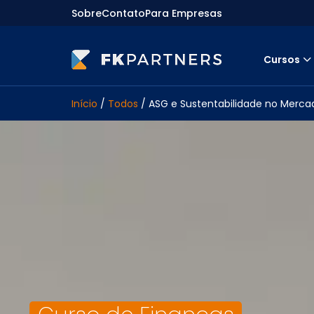
Sobre
Contato
Para Empresas
Cursos
Cursos
Início
/
Todos
/ ASG e Sustentabilidade no Merca
Preparatórios Nacionais
Internacionais
Finanças & Edu. Continuada
Por atuação
Navegação
Sobre nós
Para empresas