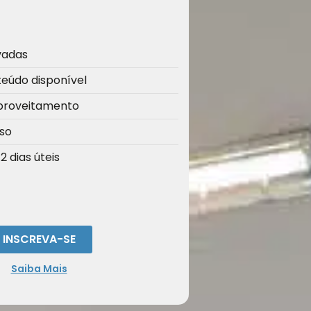
vadas
teúdo disponível
Aproveitamento
sso
 dias úteis
INSCREVA-SE
Saiba Mais