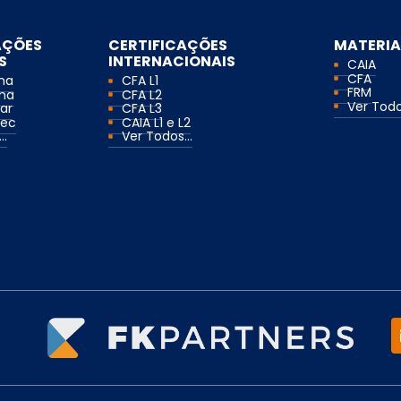
AÇÕES
CERTIFICAÇÕES
MATERIA
S
INTERNACIONAIS
CAIA
CFA
ma
CFA L1
FRM
ma
CFA L2
Ver Todos
ar
CFA L3
mec
CAIA L1 e L2
..
Ver Todos...