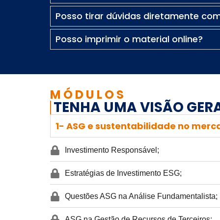
Posso tirar dúvidas diretamente com
Posso imprimir o material online?
MÓDULOS
TENHA UMA VISÃO GERA
1- ASG e sustentabilidade no merc
Investimento Responsável;
Estratégias de Investimento ESG;
Questões ASG na Análise Fundamentalista;
ASG na Gestão de Recursos de Terceiros;