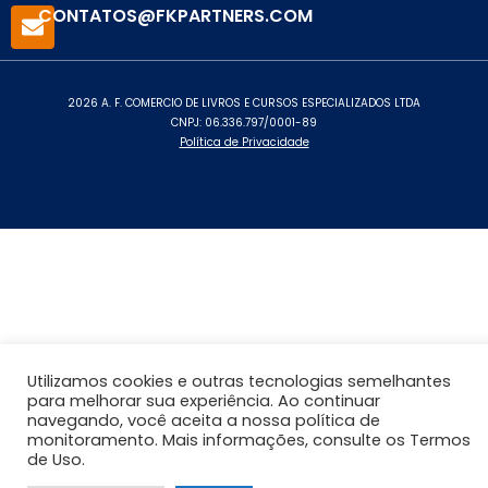
CONTATOS@FKPARTNERS.COM
2026 A. F. COMERCIO DE LIVROS E CURSOS ESPECIALIZADOS LTDA
CNPJ: 06.336.797/0001-89
Política de Privacidade
Utilizamos cookies e outras tecnologias semelhantes
para melhorar sua experiência. Ao continuar
navegando, você aceita a nossa política de
monitoramento. Mais informações, consulte os Termos
de Uso.