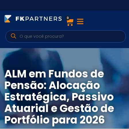
0
Cursos
Preparatórios Nacionais
Internacionais
Finanças & Edu. Continuada
ALM em Fundos de
Por atuação
Pensão: Alocação
Estratégica, Passivo
Navegação
Atuarial e Gestão de
Sobre nós
Portfólio para 2026