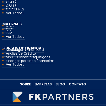
CFA L2
CFA L3
CAIA L1 e L2
Ver Todos...
MATERIAIS
CAIA
CFA
FRM
Ver Todos...
CURSOS DE FINANÇAS
Modelagem Financeira
Análise de Crédito
M&A - Fusões e Aquisições
Finanças para não financeiros
Ver Todos...
SOBRE
EMPRESAS
BLOG
CONTATO