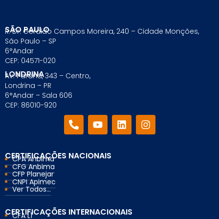
SÃO PAULO
R. Dr. Geraldo Campos Moreira, 240 – Cidade Monções,
São Paulo – SP
6°Andar
CEP: 04571-020
LONDRINA
Av. Paraná, 343 – Centro,
Londrina – PR
6°Andar – Sala 606
CEP: 86010-920
CERTIFICAÇÕES NACIONAIS
CPA Anbima
CFG Anbima
CFP Planejar
CNPI Apimec
Ver Todos...
CERTIFICAÇÕES INTERNACIONAIS
CFA L1