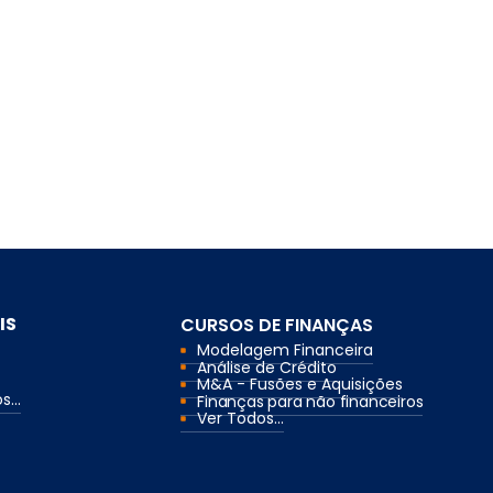
IS
CURSOS DE FINANÇAS
Modelagem Financeira
Análise de Crédito
M&A - Fusões e Aquisições
...
Finanças para não financeiros
Ver Todos...