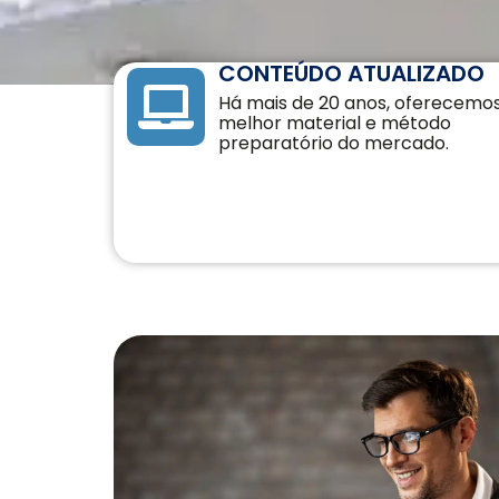
CAIA®
FRM®
Ver todos
CONTEÚDO ATUALIZADO
Há mais de 20 anos, oferecemo
melhor material e método
preparatório do mercado.
Modelagem Financeira Aplicada
Curso Avan. de Análise de Crédito
M&A – Fusões e Aquisições
Ver todos (+50 cursos)
Crédito Bancário