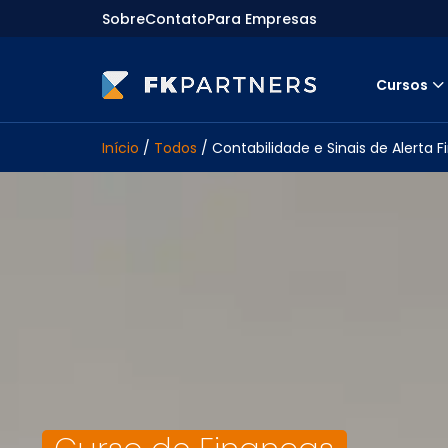
Sobre
Contato
Para Empresas
Cursos
Cursos
Início
/
Todos
/ Contabilidade e Sinais de Alerta F
Preparatórios Nacionais
Internacionais
Finanças & Edu. Continuada
Por atuação
Navegação
Sobre nós
Para empresas