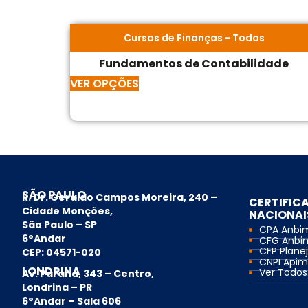
Cursos de Finanças
-
Todos
Fundamentos de Contabilidade
VER OPÇÕES
SÃO PAULO
R. Dr. Geraldo Campos Moreira, 240 –
CERTIFIC
Cidade Monções,
NACIONAI
São Paulo – SP
CPA Anbi
6°Andar
CFG Anbi
CFP Planej
CEP: 04571-020
CNPI Api
LONDRINA
Ver Todos.
Av. Paraná, 343 – Centro,
Londrina – PR
6°Andar – Sala 606