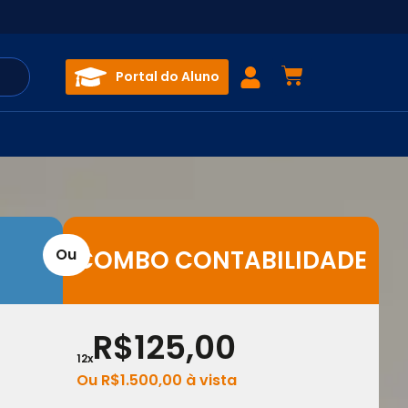
Portal do Aluno
Ou
COMBO CONTABILIDADE
R$125,00
12x
Ou
R$
1.500,00
à vista