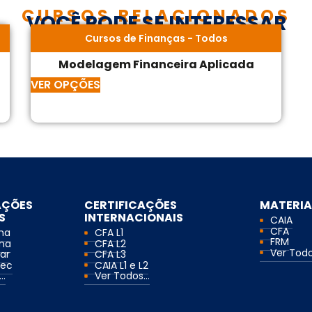
CURSOS RELACIONADOS
VOCÊ PODE SE INTERESSAR
Cursos de Finanças
-
Todos
Modelagem Financeira Aplicada
VER OPÇÕES
AÇÕES
CERTIFICAÇÕES
MATERIA
S
INTERNACIONAIS
CAIA
CFA
ma
CFA L1
FRM
ma
CFA L2
Ver Todos
ar
CFA L3
mec
CAIA L1 e L2
..
Ver Todos...