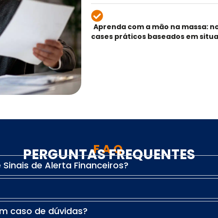
Aprenda com a mão na massa: n
cases práticos baseados em situ
FAQ
PERGUNTAS FREQUENTES
Sinais de Alerta Financeiros?
em caso de dúvidas?