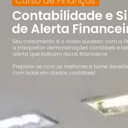
Curso de Finanças
CFP®
CPA
Contabilidade e S
CFG
CGE
CGA
de Alerta Financei
CNPI
C-Pro I
C-Pro R
Seu crescimento é o nosso sucesso: com a F
a interpretar demonstrações contábeis e iden
alerta que indicam riscos financeiros.
Prepare-se com os melhores e tome decisõ
com base em dados contábeis!
CFA®