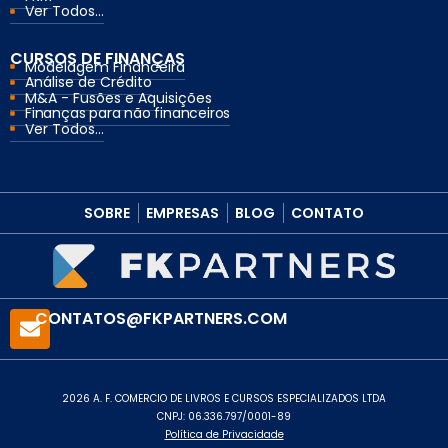
Ver Todos...
CURSOS DE FINANÇAS
Modelagem Financeira
Análise de Crédito
M&A - Fusões e Aquisições
Finanças para não financeiros
Ver Todos...
SOBRE
EMPRESAS
BLOG
CONTATO
CONTATOS@FKPARTNERS.COM
2026 A. F. COMERCIO DE LIVROS E CURSOS ESPECIALIZADOS LTDA
CNPJ: 06.336.797/0001-89
Política de Privacidade