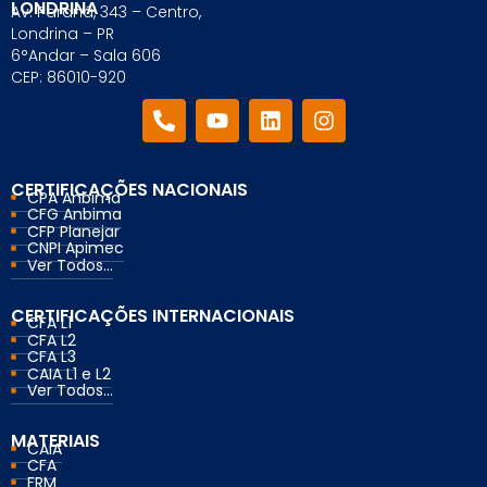
LONDRINA
Av. Paraná, 343 – Centro,
Londrina – PR
6°Andar – Sala 606
CEP: 86010-920
CERTIFICAÇÕES NACIONAIS
CPA Anbima
CFG Anbima
CFP Planejar
CNPI Apimec
Ver Todos...
CERTIFICAÇÕES INTERNACIONAIS
CFA L1
CFA L2
CFA L3
CAIA L1 e L2
Ver Todos...
MATERIAIS
CAIA
CFA
FRM