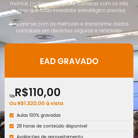
Para empresas
montar, proteger e otimizar carteiras com os três
cursos que todo investidor estratégico precisa.
Prepare-se com os melhores e transforme dados
contábeis em decisões seguras e rentáveis!
MINHA CONTA
PORTAL EAD
EAD GRAVADO
R$110,00
12x
Ou
R$
1.320,00
à vista
Aulas 100% gravadas
28 horas de conteúdo disponível
Avaliações de aproveitamento