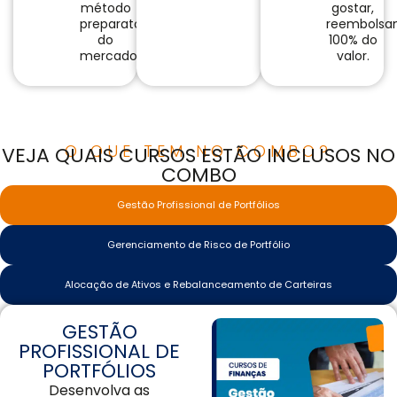
método
gostar,
preparatório
reembolsa
do
100% do
mercado.
valor.
O QUE TEM NO COMBO?
VEJA QUAIS CURSOS ESTÃO INCLUSOS NO
COMBO
Gestão Profissional de Portfólios
Gerenciamento de Risco de Portfólio
Alocação de Ativos e Rebalanceamento de Carteiras
GESTÃO
PROFISSIONAL DE
PORTFÓLIOS
Desenvolva as