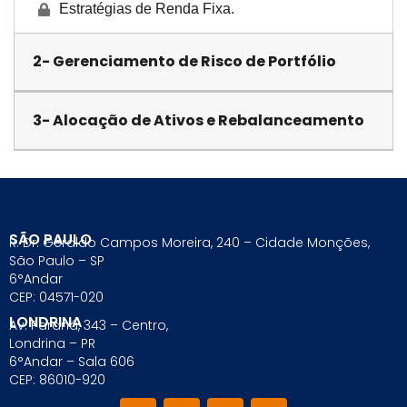
Estratégias de Renda Fixa.
2- Gerenciamento de Risco de Portfólio
3- Alocação de Ativos e Rebalanceamento
SÃO PAULO
R. Dr. Geraldo Campos Moreira, 240 – Cidade Monções,
São Paulo – SP
6°Andar
CEP: 04571-020
LONDRINA
Av. Paraná, 343 – Centro,
Londrina – PR
6°Andar – Sala 606
CEP: 86010-920