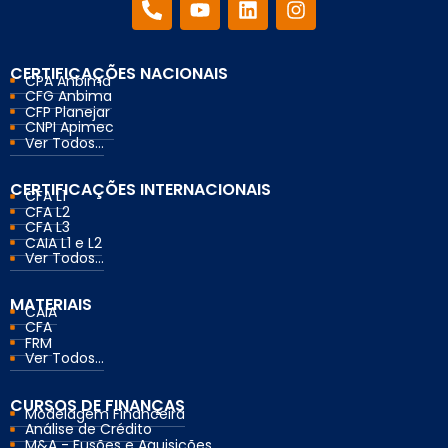
CERTIFICAÇÕES NACIONAIS
CPA Anbima
CFG Anbima
CFP Planejar
CNPI Apimec
Ver Todos...
CERTIFICAÇÕES INTERNACIONAIS
CFA L1
CFA L2
CFA L3
CAIA L1 e L2
Ver Todos...
MATERIAIS
CAIA
CFA
FRM
Ver Todos...
CURSOS DE FINANÇAS
Modelagem Financeira
Análise de Crédito
M&A - Fusões e Aquisições