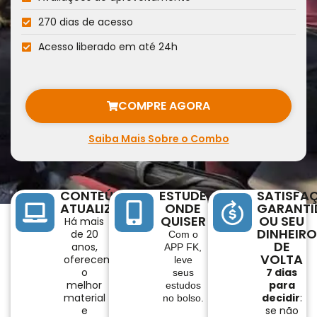
270 dias de acesso
Acesso liberado em até 24h
COMPRE AGORA
Saiba Mais Sobre o Combo
CONTEÚDO
ESTUDE
SATISFA
ATUALIZADO
ONDE
GARANTI
QUISER
OU SEU
Há mais
DINHEIR
de 20
Com o
DE
anos,
APP FK,
VOLTA
oferecemos
leve
o
7 dias
seus
melhor
para
estudos
material
decidir
:
no bolso.
e
se não