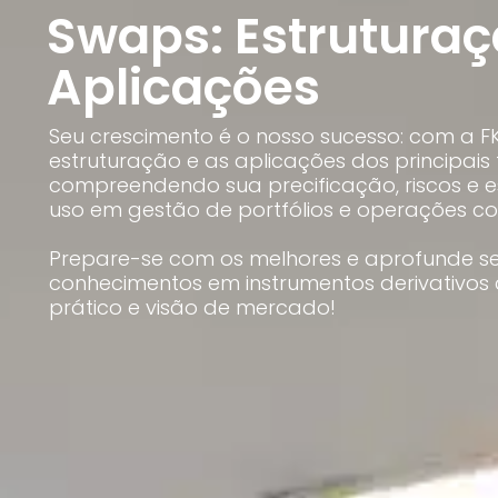
CFP®
Swaps: Estruturaç
CPA
CFG
Aplicações
CGE
CGA
CNPI
C-Pro I
Seu crescimento é o nosso sucesso: com a F
C-Pro R
estruturação e as aplicações dos principais
compreendendo sua precificação, riscos e e
uso em gestão de portfólios e operações co
Prepare-se com os melhores e aprofunde s
conhecimentos em instrumentos derivativos
prático e visão de mercado!
CFA®