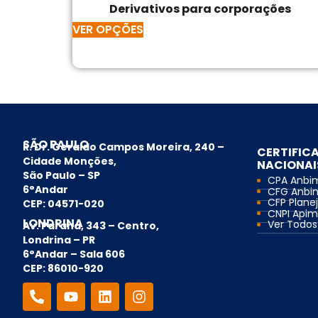
Derivativos para corporações
VER OPÇÕES
SÃO PAULO
R. Dr. Geraldo Campos Moreira, 240 –
CERTIFIC
Cidade Monções,
NACIONAI
São Paulo – SP
CPA Anbi
6°Andar
CFG Anbi
CFP Planej
CEP: 04571-020
CNPI Api
LONDRINA
Ver Todos.
Av. Paraná, 343 – Centro,
Londrina – PR
6°Andar – Sala 606
CEP: 86010-920