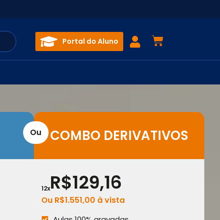
Portal do Aluno
Ou
COMBO DERIVATIVOS
R$129,16
12x
Ou
R$
1.551,00
à vista
Aulas 100% gravadas