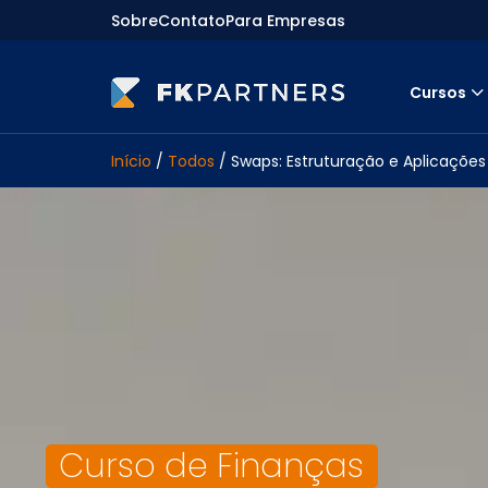
Sobre
Contato
Para Empresas
Cursos
Cursos
Início
/
Todos
/ Swaps: Estruturação e Aplicações
Preparatórios Nacionais
Internacionais
Finanças & Edu. Continuada
Por atuação
Navegação
Sobre nós
Para empresas
Curso de Finanças