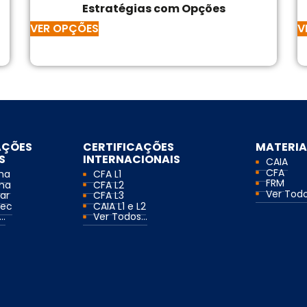
Estratégias com Opções
VER OPÇÕES
V
AÇÕES
CERTIFICAÇÕES
MATERIA
S
INTERNACIONAIS
CAIA
CFA
ma
CFA L1
FRM
ma
CFA L2
Ver Todos
ar
CFA L3
mec
CAIA L1 e L2
..
Ver Todos...