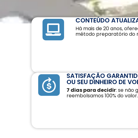
CAIA®
FRM®
Ver todos
CONTEÚDO ATUALIZ
Há mais de 20 anos, ofer
método preparatório do 
Modelagem Financeira Aplicada
Curso Avan. de Análise de Crédito
SATISFAÇÃO GARANTI
M&A – Fusões e Aquisições
OU SEU DINHEIRO DE VO
Ver todos (+50 cursos)
7 dias para decidir
: se não 
reembolsamos 100% do valor.
Crédito Bancário