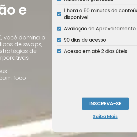
ão e
1 hora e 50 minutos de conteú
disponível
Avaliação de Aproveitamento
K, você domina a
90 dias de acesso
 tipos de swaps,
stratégias de
Acesso em até 2 dias úteis
rporativas.
eus
 com foco
INSCREVA-SE
Saiba Mais