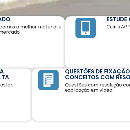
ADO
ESTUDE 
ecemos o melhor material e
Com o APP 
mercado.
DA
QUESTÕES DE FIXAÇÃO
LTA
CONCEITOS COM RES
gostar,
Questões com resolução c
explicação em vídeo!