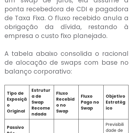
um swap de juros, ela assume a
ponta recebedora de CDI e pagadora
de Taxa Fixa. O fluxo recebido anula a
obrigação da dívida, restando à
empresa o custo fixo planejado.
A tabela abaixo consolida o racional
de alocação de swaps com base no
balanço corporativo:
Estrutur
Tipo de
Fluxo
a de
Fluxo
Objetivo
Exposiçã
Recebid
Swap
Pago no
Estratég
o
o no
Recome
Swap
ico
Original
Swap
ndada
Previsibili
Passivo
dade de