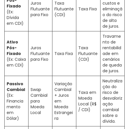
Pós-
Juros
Taxa
custos e
Fixado
Flutuante
Flutuante
Taxa Fixa
eliminaçã
(Ex:
para Fixo
(CDI)
o do risco
Dívida
de alta
em CDI)
de juros.
Travame
Ativo
nto de
Pós-
Juros
Taxa
rentabilid
Fixado
Flutuante
Taxa Fixa
Flutuante
ade em
(Ex: Caixa
para Fixo
(CDI)
cenários
em CDI)
de queda
de juros.
Neutraliza
Passivo
Variação
ção do
Cambial
Swap
Cambial
Taxa em
risco de
(Ex:
Cambial
+ Juros
Moeda
desvaloriz
Financia
para
em
Local (R$
ação
mento
Moeda
Moeda
/ CDI)
cambial
em
Local
Estrangei
sobre a
Dólar)
ra
dívida.