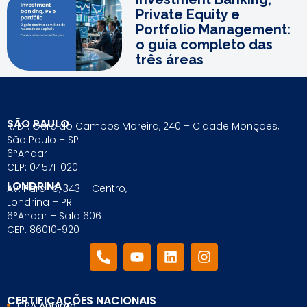
Private Equity e
Portfolio Management:
o guia completo das
três áreas
SÃO PAULO
R. Dr. Geraldo Campos Moreira, 240 – Cidade Monções,
São Paulo – SP
6°Andar
CEP: 04571-020
LONDRINA
Av. Paraná, 343 – Centro,
Londrina – PR
6°Andar – Sala 606
CEP: 86010-920
CERTIFICAÇÕES NACIONAIS
CPA Anbima