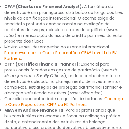
CFA® (Chartered Financial Analyst):
A temática de
derivativos é um pilar rigoroso distribuído ao longo dos três
níveis da certificação internacional. O exame exige do
candidato profundo conhecimento na avaliação de
contratos de swaps, cálculo de taxas de equilíbrio (
swap
rates
) e mensuração do risco de crédito por meio do valor
presente dos fluxos.
Maximize seu desempenho no exame internacional:
Prepare-se com o Curso Preparatório CFA® Level 1 da FK
Partners
.
CFP® (Certified Financial Planner):
Essencial para
profissionais focados em gestão de patrimônio (
Wealth
Management
e
Family Offices
), onde o conhecimento de
derivativos é aplicado no planejamento de investimentos
complexos, estratégias de proteção patrimonial familiar e
alocação sofisticada de ativos (
Asset Allocation
).
Consolide sua autoridade na gestão de fortunas:
Conheça
o Curso Preparatório CFP® da FK Partners
.
MBA em Análise Financeira:
Para os profissionais que
buscam ir além dos exames e focar na aplicação prática
direta, o entendimento das estruturas de balanço
corporativo e uso prático de derivativos é exaustivamente