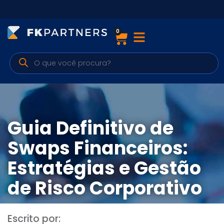
0
Cursos
Preparatórios Nacionais
Internacionais
Finanças & Edu. Continuada
Guia Definitivo de
Por atuação
Swaps Financeiros:
Estratégias e Gestão
Navegação
de Risco Corporativo
Sobre nós
Escrito por: