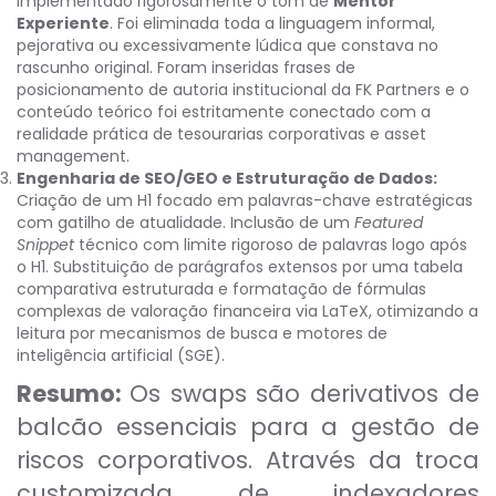
Implementado rigorosamente o tom de
Mentor
Experiente
. Foi eliminada toda a linguagem informal,
pejorativa ou excessivamente lúdica que constava no
rascunho original. Foram inseridas frases de
posicionamento de autoria institucional da FK Partners e o
conteúdo teórico foi estritamente conectado com a
realidade prática de tesourarias corporativas e asset
management.
Engenharia de SEO/GEO e Estruturação de Dados:
Criação de um H1 focado em palavras-chave estratégicas
com gatilho de atualidade. Inclusão de um
Featured
Snippet
técnico com limite rigoroso de palavras logo após
o H1. Substituição de parágrafos extensos por uma tabela
comparativa estruturada e formatação de fórmulas
complexas de valoração financeira via LaTeX, otimizando a
leitura por mecanismos de busca e motores de
inteligência artificial (SGE).
Resumo:
Os swaps são derivativos de
balcão essenciais para a gestão de
riscos corporativos. Através da troca
customizada de indexadores