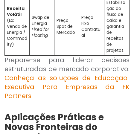
Estabiliza
Receita
ção do
Volátil
fluxo de
Swap de
Preço
(Ex:
Preço
caixa e
Energia
Fixo
Venda de
Spot de
garantia
Fixed for
Contratu
Energia /
Mercado
de
Floating
al
Commod
receitas
ity)
de
projetos.
Prepare-se para liderar decisões
estruturadas de mercado corporativo:
Conheça as soluções de Educação
Executiva Para Empresas da FK
Partners
.
Aplicações Práticas e
Novas Fronteiras do