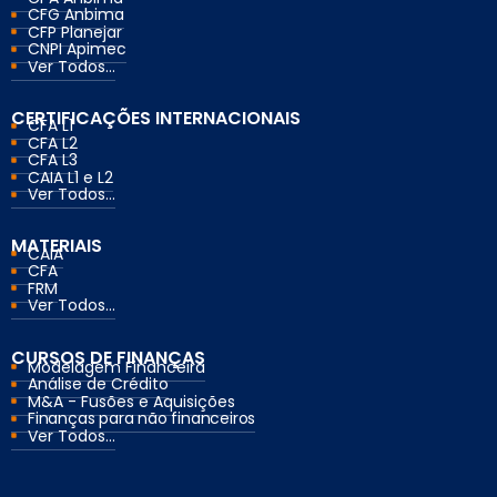
CFG Anbima
CFP Planejar
CNPI Apimec
Ver Todos...
CERTIFICAÇÕES INTERNACIONAIS
CFA L1
CFA L2
CFA L3
CAIA L1 e L2
Ver Todos...
MATERIAIS
CAIA
CFA
FRM
Ver Todos...
CURSOS DE FINANÇAS
Modelagem Financeira
Análise de Crédito
M&A - Fusões e Aquisições
Finanças para não financeiros
Ver Todos...