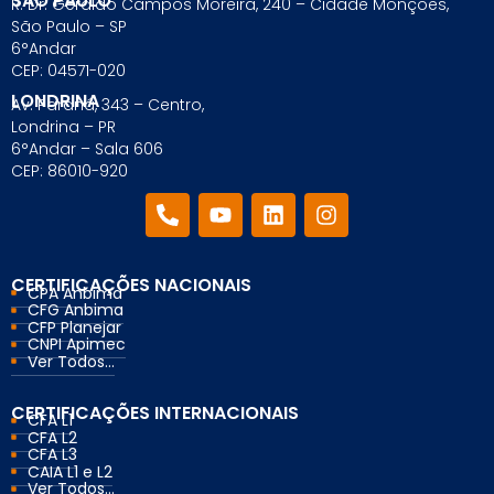
SÃO PAULO
R. Dr. Geraldo Campos Moreira, 240 – Cidade Monções,
São Paulo – SP
6°Andar
CEP: 04571-020
LONDRINA
Av. Paraná, 343 – Centro,
Londrina – PR
6°Andar – Sala 606
CEP: 86010-920
CERTIFICAÇÕES NACIONAIS
CPA Anbima
CFG Anbima
CFP Planejar
CNPI Apimec
Ver Todos...
CERTIFICAÇÕES INTERNACIONAIS
CFA L1
CFA L2
CFA L3
CAIA L1 e L2
Ver Todos...