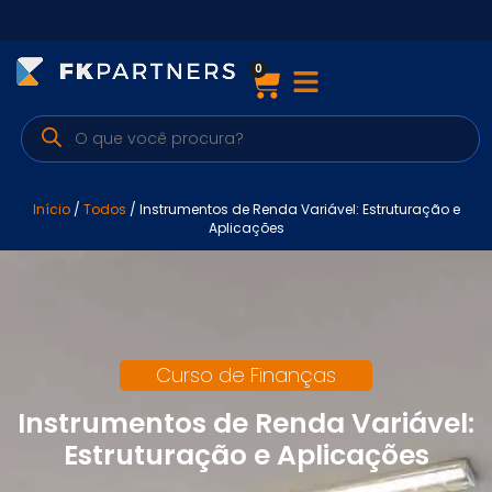
0
Cursos
Preparatórios Nacionais
Internacionais
Início
/
Todos
/ Instrumentos de Renda Variável: Estruturação e
Aplicações
Finanças & Edu. Continuada
Por atuação
Curso de Finanças
Navegação
Instrumentos de Renda Variável:
Sobre nós
Estruturação e Aplicações