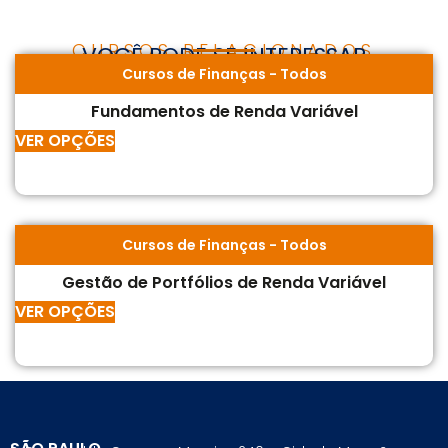
CURSOS RELACIONADOS
VOCÊ PODE SE INTERESSAR
Cursos de Finanças
-
Todos
Fundamentos de Renda Variável
VER OPÇÕES
Cursos de Finanças
-
Todos
Gestão de Portfólios de Renda Variável
VER OPÇÕES