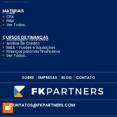
MATERIAIS
CAIA
CFA
FRM
Ver Todos...
CURSOS DE FINANÇAS
Modelagem Financeira
Análise de Crédito
M&A - Fusões e Aquisições
Finanças para não financeiros
Ver Todos...
SOBRE
EMPRESAS
BLOG
CONTATO
CONTATOS@FKPARTNERS.COM