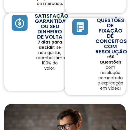
do mercado.
SATISFAÇÃO
QUESTÕES
GARANTIDA
DE
OU SEU
FIXAÇÃO
DINHEIRO
DE
DE VOLTA
CONCEITOS
7 dias para
COM
decidir
: se
RESOLUÇÃO
não gostar,
+60
reembolsamos
Questões
100% do
com
valor.
resolução
comentada
e explicação
em vídeo!