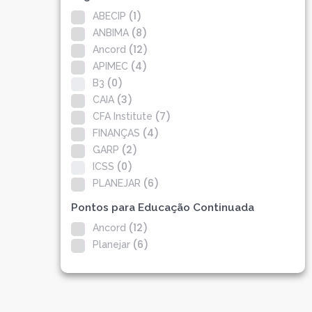
CAIA®
FRM®
(1)
ABECIP
Ver todos
(8)
ANBIMA
(12)
Ancord
(4)
APIMEC
(0)
B3
(3)
CAIA
(7)
CFA Institute
(4)
FINANÇAS
Modelagem Financeira Aplicada
(2)
GARP
Curso Avan. de Análise de Crédito
(0)
ICSS
M&A – Fusões e Aquisições
(6)
PLANEJAR
Ver todos (+50 cursos)
Pontos para Educação Continuada
(12)
Ancord
(6)
Planejar
Crédito Bancário