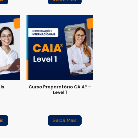
ls
Curso Preparatório CAIA® –
Level 1
is
Saiba Mais