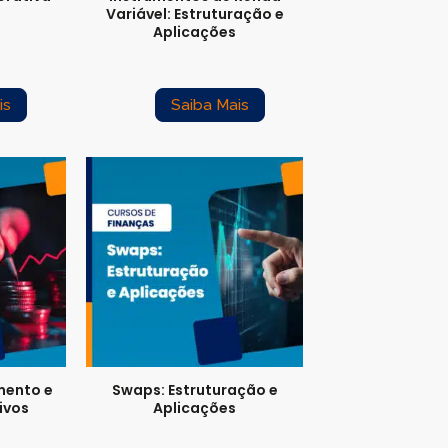
Variável: Estruturação e
Aplicações
is
Saiba Mais
imento e
Swaps: Estruturação e
ivos
Aplicações