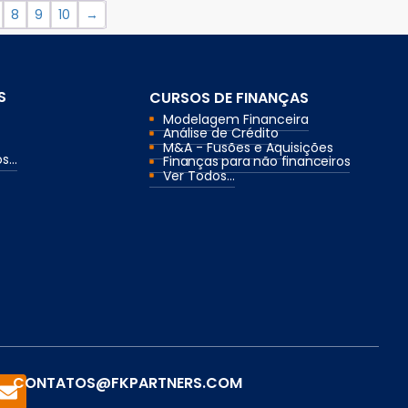
8
9
10
→
S
CURSOS DE FINANÇAS
Modelagem Financeira
Análise de Crédito
M&A - Fusões e Aquisições
...
Finanças para não financeiros
Ver Todos...
CONTATOS@FKPARTNERS.COM