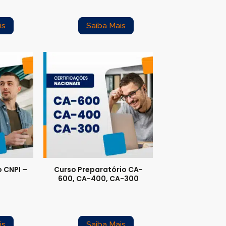
is
Saiba Mais
 CNPI –
Curso Preparatório CA-
m
600, CA-400, CA-300
is
Saiba Mais