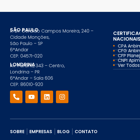
SÃO PAULO
R. Dr. Geraldo Campos Moreira, 240 –
CERTIFIC
Cidade Monções,
NACIONAI
São Paulo – SP
CPA Anbi
6°Andar
CFG Anbi
CFP Planej
CEP: 04571-020
CNPI Api
LONDRINA
Ver Todos.
Av. Paraná, 343 – Centro,
Londrina – PR
6°Andar – Sala 606
CEP: 86010-920
SOBRE
EMPRESAS
BLOG
CONTATO