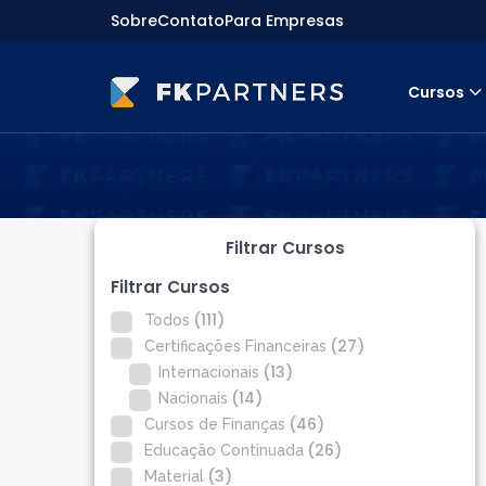
Sobre
Contato
Para Empresas
Cursos
Cursos
Preparatórios Nacionais
Internacionais
Finanças & Edu. Continuada
Por atuação
Filtrar Cursos
Navegação
Sobre nós
Filtrar Cursos
Para empresas
(111)
Todos
(27)
Certificações Financeiras
(13)
Internacionais
(14)
Nacionais
(46)
Cursos de Finanças
(26)
Educação Continuada
(3)
Material