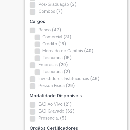
CFP®
(3)
Pós-Graduação
CPA
(7)
CFG
Combos
CGE
Cargos
CGA
CNPI
(47)
Banco
C-Pro I
(31)
Comercial
C-Pro R
(16)
Crédito
(40)
Mercado de Capitais
(15)
Tesouraria
(20)
Empresas
(2)
Tesouraria
(46)
Investidores Institucionais
(29)
Pessoa Física
Modalidade Disponíveis
(21)
EAD Ao Vivo
(62)
EAD Gravado
(5)
Presencial
CFA®
Órgãos Certificadores