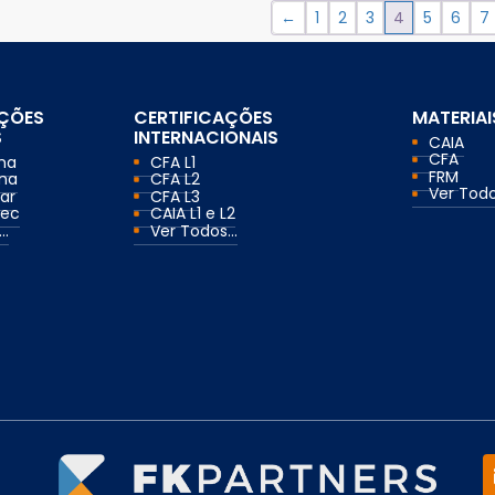
←
1
2
3
4
5
6
7
AÇÕES
CERTIFICAÇÕES
MATERIAI
S
INTERNACIONAIS
CAIA
CFA
ma
CFA L1
FRM
ma
CFA L2
Ver Todos
ar
CFA L3
mec
CAIA L1 e L2
..
Ver Todos...