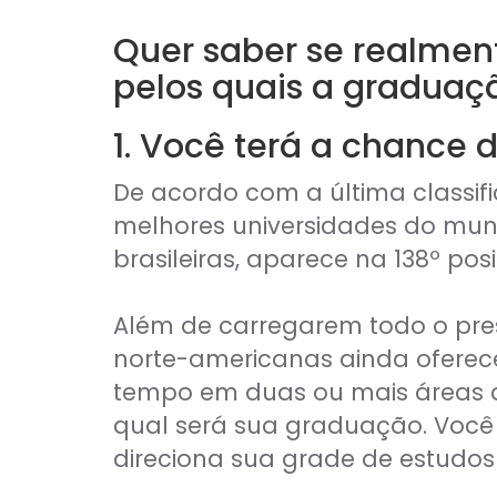
CAIA®
FRM®
Quer saber se realmen
Ver todos
pelos quais a graduaçã
1. Você terá a chance
De acordo com a última classif
melhores universidades do mund
Modelagem Financeira Aplicada
brasileiras, aparece na 138º pos
Curso Avan. de Análise de Crédito
M&A – Fusões e Aquisições
Ver todos (+50 cursos)
Além de carregarem todo o pres
norte-americanas ainda oferec
tempo em duas ou mais áreas di
qual será sua graduação. Você 
direciona sua grade de estudo
Crédito Bancário