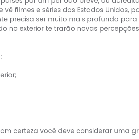
os países por um período breve, ou acred
vê filmes e séries dos Estados Unidos, p
te precisa ser muito mais profunda para
 no exterior te trarão novas percepções 
:
erior;
;
, com certeza você deve considerar uma g