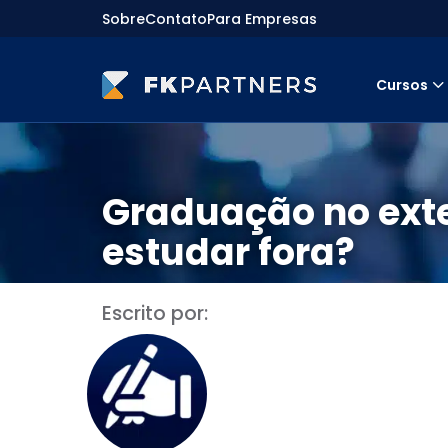
Sobre
Contato
Para Empresas
Cursos
Cursos
Preparatórios Nacionais
Internacionais
Finanças & Edu. Continuada
Graduação no exter
Por atuação
Navegação
estudar fora?
Sobre nós
Para empresas
Escrito por: