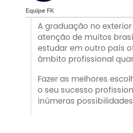
CFP®
CPA
Equipe FK
CFG
CGE
A graduação no exterior
CGA
CNPI
atenção de muitos brasi
C-Pro I
C-Pro R
estudar em outro país o
âmbito profissional qua
Fazer as melhores escol
o seu sucesso profission
inúmeras possibilidades
CFA®