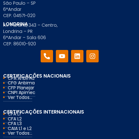
Para empresas
São Paulo – SP
6°Andar
CEP: 04571-020
LONDRINA
Av. Paraná, 343 – Centro,
MINHA CONTA
Londrina – PR
6°Andar – Sala 606
CEP: 86010-920
PORTAL EAD
CERTIFICAÇÕES NACIONAIS
CPA Anbima
CFG Anbima
CFP Planejar
CNPI Apimec
Ver Todos...
CERTIFICAÇÕES INTERNACIONAIS
CFA L1
CFA L2
CFA L3
CAIA L1 e L2
Ver Todos...