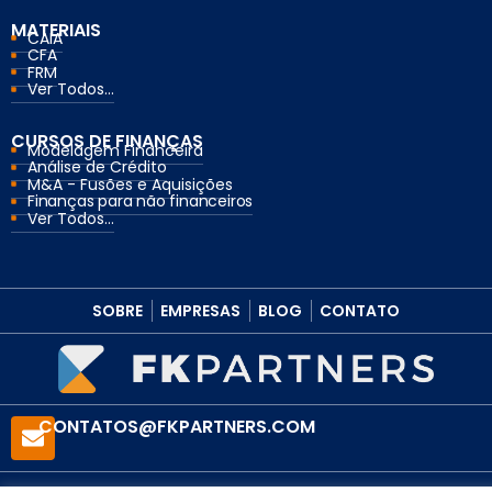
MATERIAIS
CAIA
CFA
FRM
Ver Todos...
CURSOS DE FINANÇAS
Modelagem Financeira
Análise de Crédito
M&A - Fusões e Aquisições
Finanças para não financeiros
Ver Todos...
SOBRE
EMPRESAS
BLOG
CONTATO
CONTATOS@FKPARTNERS.COM