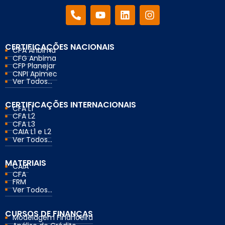
CERTIFICAÇÕES NACIONAIS
CPA Anbima
CFG Anbima
CFP Planejar
CNPI Apimec
Ver Todos...
CERTIFICAÇÕES INTERNACIONAIS
CFA L1
CFA L2
CFA L3
CAIA L1 e L2
Ver Todos...
MATERIAIS
CAIA
CFA
FRM
Ver Todos...
CURSOS DE FINANÇAS
Modelagem Financeira