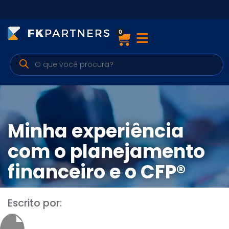
0
Cursos
Preparatórios Nacionais
Internacionais
Finanças & Edu. Continuada
Minha experiência
Por atuação
com o planejamento
financeiro e o CFP®
Navegação
Escrito por:
Sobre nós