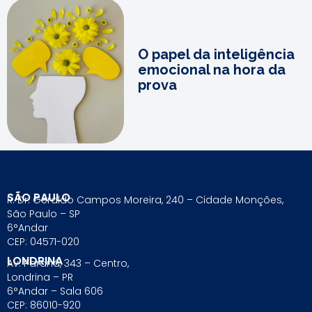
O papel da inteligência
emocional na hora da
prova
SÃO PAULO
R. Dr. Geraldo Campos Moreira, 240 – Cidade Monções,
São Paulo – SP
6°Andar
CEP: 04571-020
LONDRINA
Av. Paraná, 343 – Centro,
Londrina – PR
6°Andar – Sala 606
CEP: 86010-920