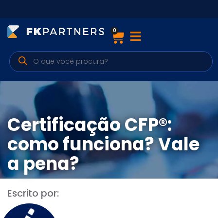
0
Cursos
Preparatórios Nacionais
Internacionais
Finanças & Edu. Continuada
Certificação CFP®:
Por atuação
como funciona? Vale
a pena?
Navegação
Escrito por:
Sobre nós