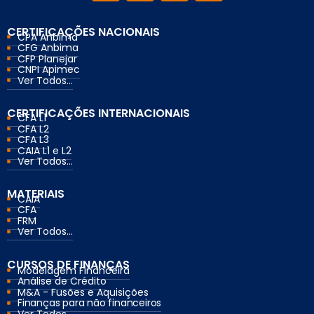
CERTIFICAÇÕES NACIONAIS
CPA Anbima
CFG Anbima
CFP Planejar
CNPI Apimec
Ver Todos...
CERTIFICAÇÕES INTERNACIONAIS
CFA L1
CFA L2
CFA L3
CAIA L1 e L2
Ver Todos...
MATERIAIS
CAIA
CFA
FRM
Ver Todos...
CURSOS DE FINANÇAS
Modelagem Financeira
Análise de Crédito
M&A - Fusões e Aquisições
Finanças para não financeiros
Ver Todos...