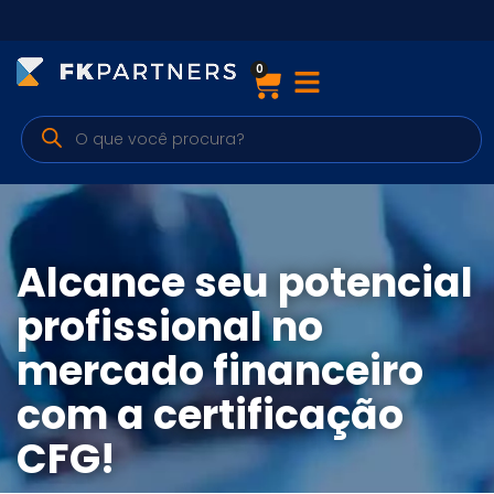
0
Cursos
Preparatórios Nacionais
Internacionais
Finanças & Edu. Continuada
Alcance seu potencial
Por atuação
profissional no
mercado financeiro
Navegação
com a certificação
Sobre nós
CFG!