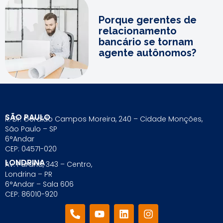
Porque gerentes de
relacionamento
bancário se tornam
agente autônomos?
SÃO PAULO
R. Dr. Geraldo Campos Moreira, 240 – Cidade Monções,
São Paulo – SP
6°Andar
CEP: 04571-020
LONDRINA
Av. Paraná, 343 – Centro,
Londrina – PR
6°Andar – Sala 606
CEP: 86010-920