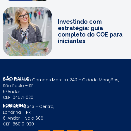
Investindo com
estratégia: guia
completo do COE para
iniciantes
SÃO PAULO
R. Dr. Geraldo Campos Moreira, 240 – Cidade Monções,
São Paulo – SP
6°Andar
CEP: 04571-020
LONDRINA
Av. Paraná, 343 – Centro,
Londrina – PR
6°Andar – Sala 606
CEP: 86010-920