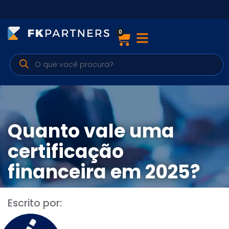
0
Cursos
Preparatórios Nacionais
Internacionais
Finanças & Edu. Continuada
Quanto vale uma
Por atuação
certificação
financeira em 2025?
Navegação
Escrito por:
Sobre nós