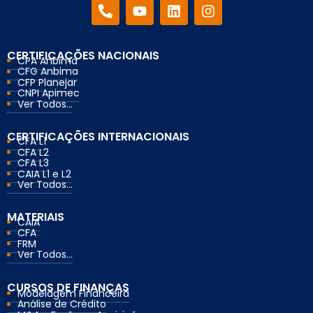
CERTIFICAÇÕES NACIONAIS
CPA Anbima
CFG Anbima
CFP Planejar
CNPI Apimec
Ver Todos...
CERTIFICAÇÕES INTERNACIONAIS
CFA L1
CFA L2
CFA L3
CAIA L1 e L2
Ver Todos...
MATERIAIS
CAIA
CFA
FRM
Ver Todos...
CURSOS DE FINANÇAS
Modelagem Financeira
Análise de Crédito