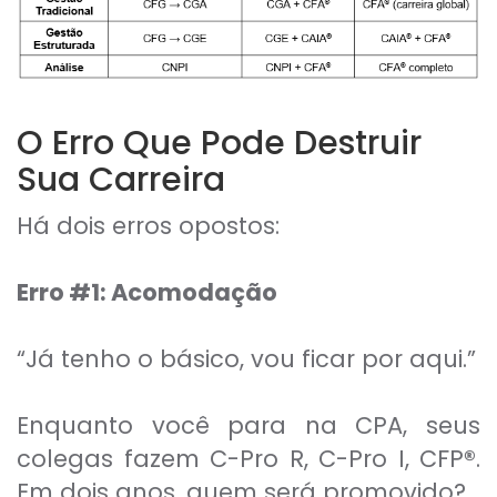
O Erro Que Pode Destruir
Sua Carreira
Há dois erros opostos:
Erro #1: Acomodação
“Já tenho o básico, vou ficar por aqui.”
Enquanto você para na CPA, seus
colegas fazem C-Pro R, C-Pro I, CFP
®
.
Em dois anos, quem será promovido?