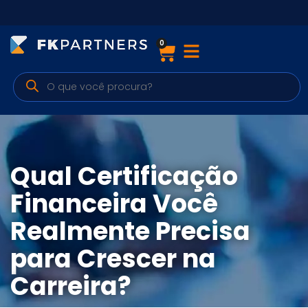
0
Cursos
Preparatórios Nacionais
Internacionais
Finanças & Edu. Continuada
Qual Certificação
Por atuação
Financeira Você
Realmente Precisa
Navegação
para Crescer na
Sobre nós
Carreira?