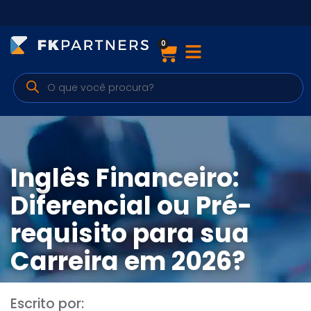
0
Cursos
Preparatórios Nacionais
Internacionais
Finanças & Edu. Continuada
Inglês Financeiro:
Por atuação
Diferencial ou Pré-
requisito para sua
Navegação
Carreira em 2026?
Sobre nós
Escrito por: