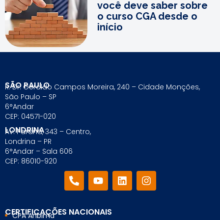
você deve saber sobre
o curso CGA desde o
início
SÃO PAULO
R. Dr. Geraldo Campos Moreira, 240 – Cidade Monções,
São Paulo – SP
6°Andar
CEP: 04571-020
LONDRINA
Av. Paraná, 343 – Centro,
Londrina – PR
6°Andar – Sala 606
CEP: 86010-920
CERTIFICAÇÕES NACIONAIS
CPA Anbima