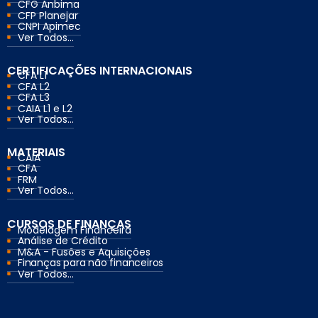
CFG Anbima
CFP Planejar
CNPI Apimec
Ver Todos...
CERTIFICAÇÕES INTERNACIONAIS
CFA L1
CFA L2
CFA L3
CAIA L1 e L2
Ver Todos...
MATERIAIS
CAIA
CFA
FRM
Ver Todos...
CURSOS DE FINANÇAS
Modelagem Financeira
Análise de Crédito
M&A - Fusões e Aquisições
Finanças para não financeiros
Ver Todos...