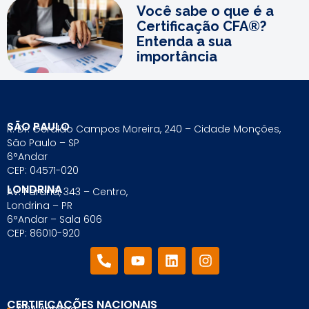
Você sabe o que é a
Certificação CFA®?
Entenda a sua
importância
SÃO PAULO
R. Dr. Geraldo Campos Moreira, 240 – Cidade Monções,
São Paulo – SP
6°Andar
CEP: 04571-020
LONDRINA
Av. Paraná, 343 – Centro,
Londrina – PR
6°Andar – Sala 606
CEP: 86010-920
CERTIFICAÇÕES NACIONAIS