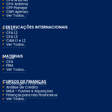
CPA Anbima
CFG Anbima
CFP Planejar
CNPI Apimec
Ver Todos...
CERTIFICAÇÕES INTERNACIONAIS
CFA L1
CFA L2
CFA L3
CAIA L1 e L2
Ver Todos...
MATERIAIS
CAIA
CFA
FRM
Ver Todos...
CURSOS DE FINANÇAS
Modelagem Financeira
Análise de Crédito
M&A - Fusões e Aquisições
Finanças para não financeiros
Ver Todos...