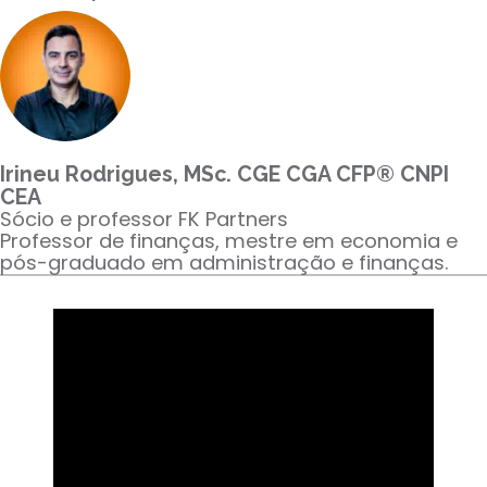
Para empresas
MINHA CONTA
Irineu Rodrigues, MSc. CGE CGA CFP® CNPI
PORTAL EAD
CEA
Sócio e professor FK Partners
Professor de finanças, mestre em economia e
pós-graduado em administração e finanças.