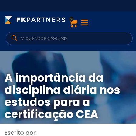
0
Cursos
Preparatórios Nacionais
Internacionais
Finanças & Edu. Continuada
A importância da
Por atuação
disciplina diária nos
estudos para a
Navegação
certificação CEA
Sobre nós
Escrito por: