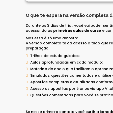
CFP®
CPA
CFG
CGE
O que te espera na versão completa d
CGA
CNPI
Durante os 3 dias de trial, você vai poder sen
C-Pro I
acessando as
primeiras aulas do curso
e con
C-Pro R
Mas essa é só uma amostra.
A versão completa te dá acesso a tudo que re
preparação:
Trilhas de estudo guiadas;
Aulas aprofundadas em cada módulo;
Materiais de apoio que facilitam o aprendiz
Simulados, questões comentadas e análise
Apostilas completas e atualizadas conform
Acesso as apostilas por 5 anos via app Vita
Questões comentadas para você se pratica
CFA®
Se nesse primeiro contato você curtir a jornad