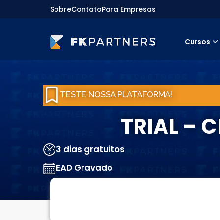
Sobre
Contato
Para Empresas
Cursos
Cursos
Preparatórios Nacionais
Internacionais
TESTE NOSSA PLATAFORMA!
Finanças & Edu. Continuada
Por atuação
Navegação
TRIAL – C
Sobre nós
Para empresas
3 dias gratuitos
EAD Gravado