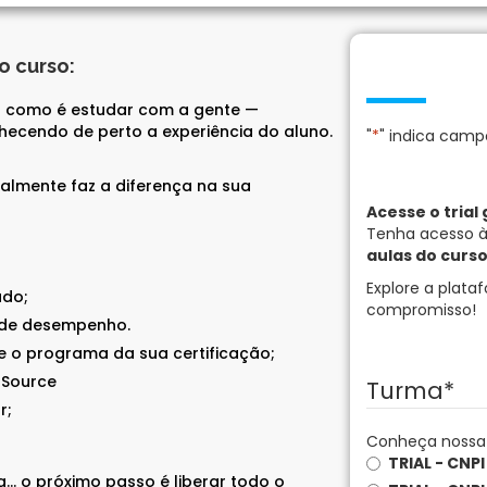
o curso:
tir como é estudar com a gente —
hecendo de perto a experiência do aluno.
"
*
" indica camp
almente faz a diferença na sua
Acesse o trial 
Tenha acesso à 
aulas do curso
Explore a plat
ado;
compromisso!
 de desempenho.
e o programa da sua certificação;
lSource
Turma
*
r;
Conheça nossa p
TRIAL - CNP
a… o próximo passo é liberar todo o