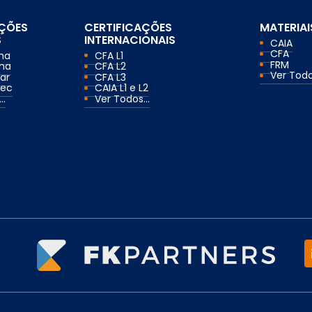
AÇÕES
CERTIFICAÇÕES
MATERIAI
S
INTERNACIONAIS
CAIA
CFA
ma
CFA L1
FRM
ma
CFA L2
Ver Todos
ar
CFA L3
mec
CAIA L1 e L2
..
Ver Todos...