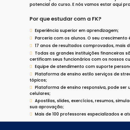
CAIA®
potencial do curso. E nós vamos estar aqui p
FRM®
Ver todos
Por que estudar com a FK?
Experiência superior em aprendizagem;
Parceria com os alunos. O seu crescimento 
17 anos de resultados comprovados, mais d
Todas as grandes instituições financeiras s
certificam seus funcionários com os nossos cu
Modelagem Financeira Aplicada
Equipe de atendimento com suporte persona
Curso Avan. de Análise de Crédito
M&A – Fusões e Aquisições
Plataforma de ensino estilo serviços de st
Ver todos (+50 cursos)
tópicos;
Plataforma de ensino responsiva, pode ser 
celulares;
Apostilas, slides, exercícios, resumos, simu
sua aprovação;
Mais de 100 professores especializados e a
Crédito Bancário