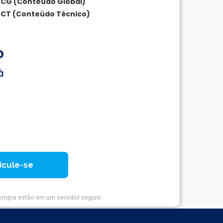
I CG (Conteúdo Global)
I CT (Conteúdo Técnico)
o
à
icule-se
ompra estão em um servidor seguro.