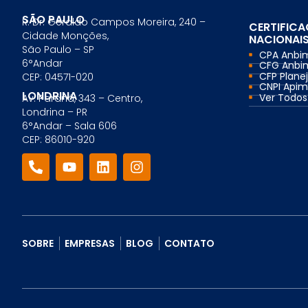
Comercial Bancário
SÃO PAULO
R. Dr. Geraldo Campos Moreira, 240 –
Tesouraria Bancária
CERTIFIC
Cidade Monções,
Ver todos
NACIONAI
São Paulo – SP
CPA Anbi
6°Andar
CFG Anbi
CFP Planej
CEP: 04571-020
CNPI Api
LONDRINA
Ver Todos.
Av. Paraná, 343 – Centro,
Londrina – PR
6°Andar – Sala 606
CEP: 86010-920
SOBRE
EMPRESAS
BLOG
CONTATO