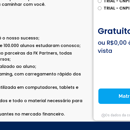
TRIAL - CNP
ra caminhar com você.
TRIAL - CNP
Gratuit
é o nosso sucesso;
ou R$0,00 
e 100.000 alunos estudaram conosco;
vista
ão parceiras da FK Partners, todas
rsos;
lizado ao aluno;
reaming, com carregamento rápido dos
utilizada em computadores, tablets e
Matr
lados e todo o material necessário para
tuantes no mercado financeiro.
Os dados da c