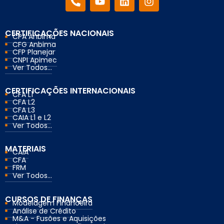
CERTIFICAÇÕES NACIONAIS
CPA Anbima
CFG Anbima
CFP Planejar
CNPI Apimec
Ver Todos...
CERTIFICAÇÕES INTERNACIONAIS
CFA L1
CFA L2
CFA L3
CAIA L1 e L2
Ver Todos...
MATERIAIS
CAIA
CFA
FRM
Ver Todos...
CURSOS DE FINANÇAS
Modelagem Financeira
Análise de Crédito
M&A - Fusões e Aquisições