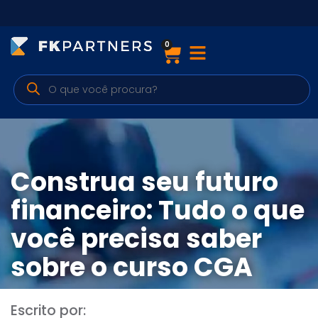
0
Cursos
Preparatórios Nacionais
Internacionais
Finanças & Edu. Continuada
Construa seu futuro
Por atuação
financeiro: Tudo o que
você precisa saber
Navegação
sobre o curso CGA
Sobre nós
Escrito por: