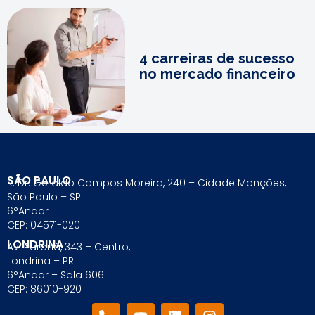
4 carreiras de sucesso
no mercado financeiro
SÃO PAULO
R. Dr. Geraldo Campos Moreira, 240 – Cidade Monções,
São Paulo – SP
6°Andar
CEP: 04571-020
LONDRINA
Av. Paraná, 343 – Centro,
Londrina – PR
6°Andar – Sala 606
CEP: 86010-920