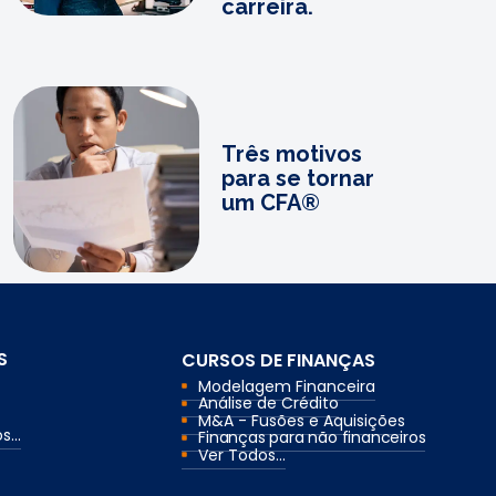
carreira.
Três motivos
para se tornar
um CFA®
S
CURSOS DE FINANÇAS
Modelagem Financeira
Análise de Crédito
M&A - Fusões e Aquisições
...
Finanças para não financeiros
Ver Todos...