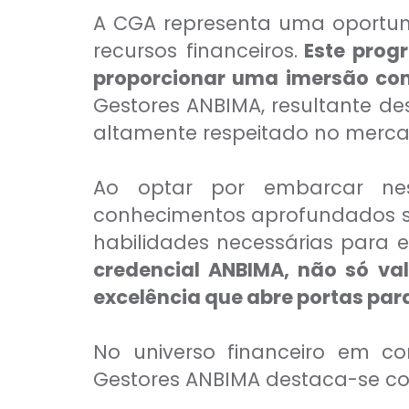
CAIA®
A CGA representa uma oportuni
FRM®
Ver todos
recursos financeiros.
Este prog
proporcionar uma imersão com
Gestores ANBIMA, resultante de
altamente respeitado no mercad
Ao optar por embarcar nes
Modelagem Financeira Aplicada
conhecimentos aprofundados s
Curso Avan. de Análise de Crédito
M&A – Fusões e Aquisições
habilidades necessárias para 
Ver todos (+50 cursos)
credencial ANBIMA, não só va
excelência que abre portas para
No universo financeiro em co
Gestores ANBIMA destaca-se com
Crédito Bancário