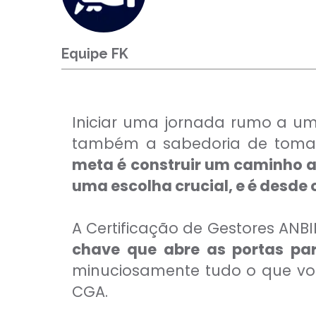
CFP®
CPA
CFG
CGE
Equipe FK
CGA
CNPI
C-Pro I
C-Pro R
Iniciar uma jornada rumo a um
também a sabedoria de tomar d
meta é construir um caminho a
uma escolha crucial, e é desde 
A Certificação de Gestores AN
chave que abre as portas par
minuciosamente tudo o que você
CGA.
CFA®