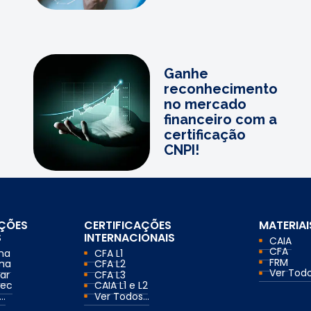
Ganhe
reconhecimento
no mercado
financeiro com a
certificação
CNPI!
AÇÕES
CERTIFICAÇÕES
MATERIAI
S
INTERNACIONAIS
CAIA
CFA
ma
CFA L1
FRM
ma
CFA L2
Ver Todos
ar
CFA L3
mec
CAIA L1 e L2
..
Ver Todos...