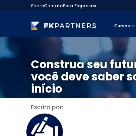
Sobre
Contato
Para Empresas
Cursos
Cursos
Preparatórios Nacionais
Internacionais
Finanças & Edu. Continuada
Construa seu futur
Por atuação
Navegação
você deve saber s
Sobre nós
Para empresas
início
Escrito por: