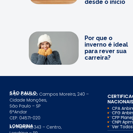
desde o início
Por que o
inverno é ideal
para rever sua
carreira?
SÃO PAULO
R. Dr. Geraldo Campos Moreira, 240 –
CERTIFIC
Cidade Monções,
NACIONAI
São Paulo – SP
CPA Anbi
6°Andar
CFG Anbi
CFP Planej
CEP: 04571-020
CNPI Api
LONDRINA
Ver Todos.
Av. Paraná, 343 – Centro,