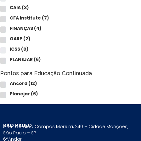
CAIA
(3)
CFA Institute
(7)
FINANÇAS
(4)
GARP
(2)
ICSS
(0)
PLANEJAR
(6)
Pontos para Educação Continuada
Ancord
(12)
Planejar
(6)
SÃO PAULO
R. Dr. Geraldo Campos Moreira, 240 – Cidade Monções,
São Paulo – SP
6°Andar