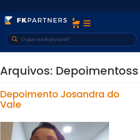
0
Cursos
Preparatórios Nacionais
Internacionais
Arquivos:
Depoimentoss
Finanças & Edu. Continuada
Por atuação
Depoimento Josandra do
Vale
Navegação
Sobre nós