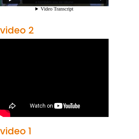
video 2
video 1