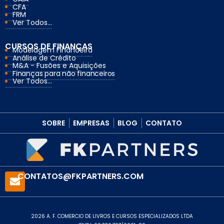
CFA
FRM
Ver Todos...
CURSOS DE FINANÇAS
Modelagem Financeira
Análise de Crédito
M&A - Fusões e Aquisições
Finanças para não financeiros
Ver Todos...
SOBRE
EMPRESAS
BLOG
CONTATO
CONTATOS@FKPARTNERS.COM
2026 A. F. COMERCIO DE LIVROS E CURSOS ESPECIALIZADOS LTDA