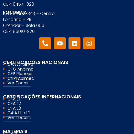
CEP: 04571-020
LONDRINA
Av. Paraná, 343 – Centro,
Londrina – PR
6°Andar – Sala 606
CEP: 86010-920
CERTIFICAÇÕES NACIONAIS
CPA Anbima
CFG Anbima
CFP Planejar
CNPI Apimec
Ver Todos...
CERTIFICAÇÕES INTERNACIONAIS
CFA L1
CFA L2
CFA L3
CAIA L1 e L2
Ver Todos...
MATERIAIS
CAIA