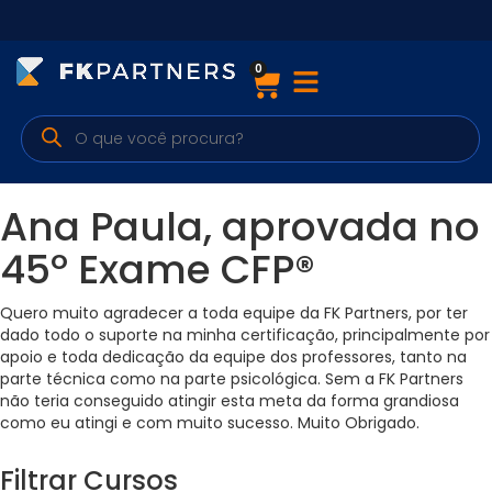
0
Cursos
Preparatórios Nacionais
Internacionais
Ana Paula, aprovada no
Finanças & Edu. Continuada
45º Exame CFP®
Por atuação
Quero muito agradecer a toda equipe da FK Partners, por ter
dado todo o suporte na minha certificação, principalmente por
apoio e toda dedicação da equipe dos professores, tanto na
parte técnica como na parte psicológica. Sem a FK Partners
Navegação
não teria conseguido atingir esta meta da forma grandiosa
como eu atingi e com muito sucesso. Muito Obrigado.
Sobre nós
Filtrar Cursos