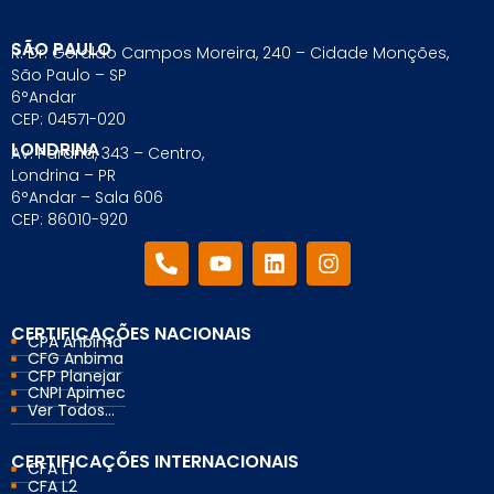
SÃO PAULO
R. Dr. Geraldo Campos Moreira, 240 – Cidade Monções,
São Paulo – SP
6°Andar
CEP: 04571-020
LONDRINA
Av. Paraná, 343 – Centro,
Londrina – PR
6°Andar – Sala 606
CEP: 86010-920
CERTIFICAÇÕES NACIONAIS
CPA Anbima
CFG Anbima
CFP Planejar
CNPI Apimec
Ver Todos...
CERTIFICAÇÕES INTERNACIONAIS
CFA L1
CFA L2