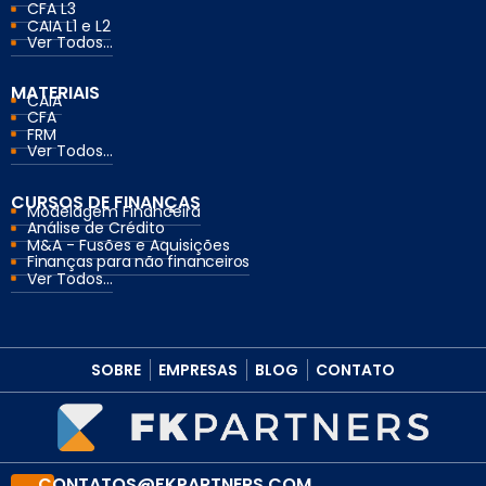
CFA L3
CAIA L1 e L2
Ver Todos...
MATERIAIS
CAIA
CFA
FRM
Ver Todos...
CURSOS DE FINANÇAS
Modelagem Financeira
Análise de Crédito
M&A - Fusões e Aquisições
Finanças para não financeiros
Ver Todos...
SOBRE
EMPRESAS
BLOG
CONTATO
CONTATOS@FKPARTNERS.COM