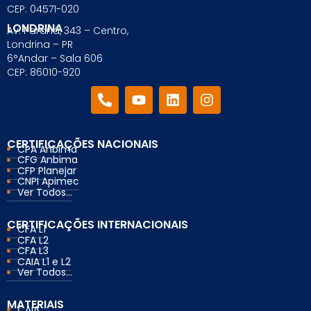
CEP: 04571-020
LONDRINA
Av. Paraná, 343 – Centro,
Londrina – PR
6°Andar – Sala 606
CEP: 86010-920
CERTIFICAÇÕES NACIONAIS
CPA Anbima
CFG Anbima
CFP Planejar
CNPI Apimec
Ver Todos...
CERTIFICAÇÕES INTERNACIONAIS
CFA L1
CFA L2
CFA L3
CAIA L1 e L2
Ver Todos...
MATERIAIS
CAIA