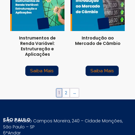
Instrumentos de
Introdução ao
Renda Variável:
Mercado de Câmbio
Estruturação e
Aplicações
Saiba Mais
Saiba Mais
1
2
→
SÃO PAULO
R. Dr. Geraldo Campos Moreira, 240 – Cidade Monções,
São Paulo – SP
6°Andar