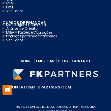
CFA
FRM
Ver Todos...
CURSOS DE FINANÇAS
Modelagem Financeira
Análise de Crédito
M&A - Fusões e Aquisições
Finanças para não financeiros
Ver Todos...
SOBRE
EMPRESAS
BLOG
CONTATO
CONTATOS@FKPARTNERS.COM
2026 A. F. COMERCIO DE LIVROS E CURSOS ESPECIALIZADOS LTDA