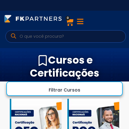
0
Cursos
Preparatórios Nacionais
Internacionais
Cursos e
Finanças & Edu. Continuada
Certificações
Por atuação
Filtrar Cursos
Navegação
Sobre nós