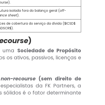
ourse
).
rutura isolada fora do balanço geral (
off-
ance sheet
).
ices de cobertura do serviço da dívida ($ICSD$
$DSCR$).
ecourse
)
de uma
Sociedade de Propósito
s os ativos, passivos, licenças e
e
non-recourse
(sem direito de
especialistas da FK Partners, a
 sólidos é o fator determinante