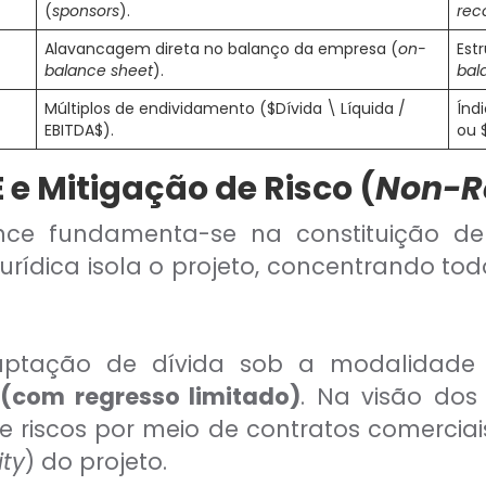
(
sponsors
).
rec
Alavancagem direta no balanço da empresa (
on-
Est
balance sheet
).
bal
Múltiplos de endividamento ($Dívida \ Líquida /
Índ
EBITDA$).
ou 
 e Mitigação de Risco (
Non-R
inance fundamenta-se na constituição 
jurídica isola o projeto, concentrando todo
 captação de dívida sob a modalidad
(com regresso limitado)
. Na visão dos 
 riscos por meio de contratos comerciais
ity
) do projeto.