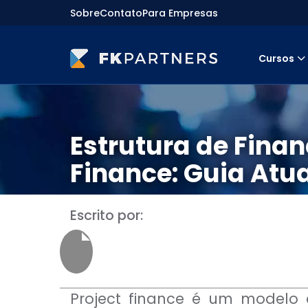
Sobre
Contato
Para Empresas
Cursos
Cursos
Preparatórios Nacionais
Internacionais
Finanças & Edu. Continuada
Estrutura de Fina
Por atuação
Navegação
Finance: Guia Atu
Sobre nós
Para empresas
Escrito por:
Project finance é um modelo