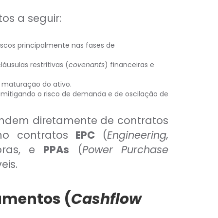
os a seguir:
iscos principalmente nas fases de
usulas restritivas (
covenants
) financeiras e
 maturação do ativo.
, mitigando o risco de demanda e de oscilação de
pendem diretamente de contratos
omo contratos
EPC
(
Engineering,
bras, e
PPAs
(
Power Purchase
eis.
gamentos (
Cashflow