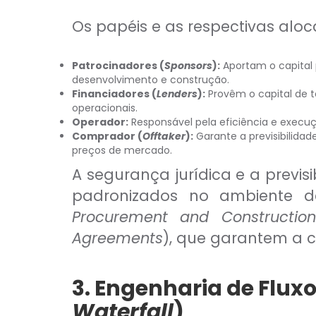
Os papéis e as respectivas aloc
Patrocinadores (
Sponsors
):
Aportam o capital 
desenvolvimento e construção.
Financiadores (
Lenders
):
Provêm o capital de t
operacionais.
Operador:
Responsável pela eficiência e exec
Comprador (
Offtaker
):
Garante a previsibilidad
preços de mercado.
A segurança jurídica e a previ
padronizados no ambiente de
Procurement and Construction
Agreements
), que garantem a co
3. Engenharia de Flux
Waterfall
)