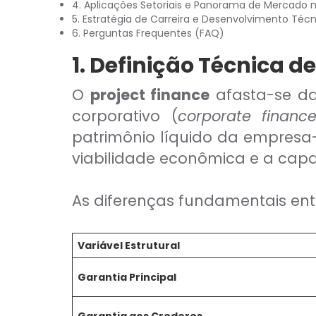
CAIA®
4. Aplicações Setoriais e Panorama de Mercado n
FRM®
5. Estratégia de Carreira e Desenvolvimento Técn
Ver todos
6. Perguntas Frequentes (FAQ)
1. Definição Técnica d
O
project finance
afasta-se da 
corporativo (
corporate financ
patrimônio líquido da empresa-
Modelagem Financeira Aplicada
viabilidade econômica e a capa
Curso Avan. de Análise de Crédito
M&A – Fusões e Aquisições
Ver todos (+50 cursos)
As diferenças fundamentais ent
Variável Estrutural
Garantia Principal
Crédito Bancário