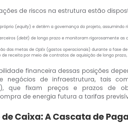
ações de riscos na estrutura estão dispost
próprio (
equity
) e detêm a governança do projeto, assumindo r
erceiros (
debt
) de longo prazo e monitoram rigorosamente as clá
ução das metas de
OpEx
(gastos operacionais) durante a fase de
e de receita por meio de contratos de aquisição de longo prazo
sibilidade financeira dessas posições de
 negócios de infraestrutura, tais c
), que fixam preços e prazos de o
mpra de energia futura a tarifas previsív
o de Caixa: A Cascata de Pa