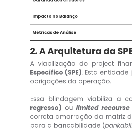
Garantia aos Credores
Comercial Bancário
Tesouraria Bancária
Ver todos
Impacto no Balanço
Métricas de Análise
2. A Arquitetura da SPE
A viabilização do project f
Específico (SPE)
. Esta entidade 
obrigações da operação.
Essa blindagem viabiliza a
regresso)
ou
limited recourse
correta amarração da matriz de
para a bancabilidade (
bankabil