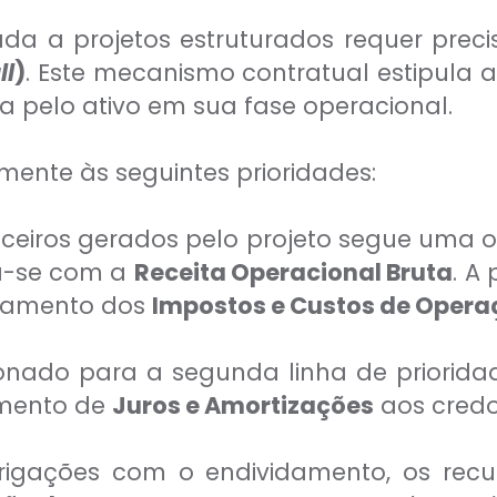
da a projetos estruturados requer pre
ll
)
. Este mecanismo contratual estipula 
 pelo ativo em sua fase operacional.
mente às seguintes prioridades:
ceiros gerados pelo projeto segue uma or
ia-se com a
Receita Operacional Bruta
. A
agamento dos
Impostos e Custos de Opera
onado para a segunda linha de priorid
mento de
Juros e Amortizações
aos credo
gações com o endividamento, os recur