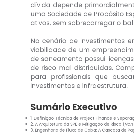
CFP®
dívida depende primordialmente
CPA
CFG
uma Sociedade de Propósito Espe
CGE
ativos, sem sobrecarregar o bal
CGA
CNPI
C-Pro I
No cenário de investimentos em
C-Pro R
viabilidade de um empreendim
de saneamento possui licenças 
de risco mal distribuídas. C
para profissionais que bus
investimentos e infraestrutura.
Sumário Executivo
1. Definição Técnica de Project Finance e Separa
2. A Arquitetura da SPE e Mitigação de Risco (
Non
CFA®
3. Engenharia de Fluxo de Caixa: A Cascata de P