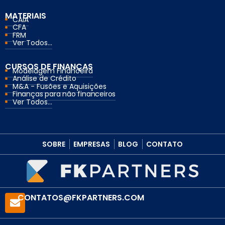
MATERIAIS
CAIA
CFA
FRM
Ver Todos...
CURSOS DE FINANÇAS
Modelagem Financeira
Análise de Crédito
M&A - Fusões e Aquisições
Finanças para não financeiros
Ver Todos...
SOBRE
EMPRESAS
BLOG
CONTATO
CONTATOS@FKPARTNERS.COM