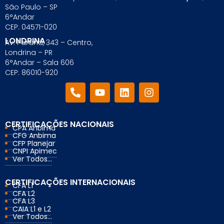
São Paulo – SP
6°Andar
CEP: 04571-020
LONDRINA
Av. Paraná, 343 – Centro,
Londrina – PR
6°Andar – Sala 606
CEP: 86010-920
CERTIFICAÇÕES NACIONAIS
CPA Anbima
CFG Anbima
CFP Planejar
CNPI Apimec
Ver Todos...
CERTIFICAÇÕES INTERNACIONAIS
CFA L1
CFA L2
CFA L3
CAIA L1 e L2
Ver Todos...