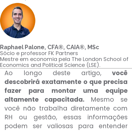
Para empresas
MINHA CONTA
Raphael Palone, CFA®, CAIA®, MSc
PORTAL EAD
Sócio e professor FK Partners
Mestre em economia pela The London School of
Economics and Political Science (LSE).
Ao longo deste artigo,
você
descobrirá exatamente o que precisa
fazer para montar uma equipe
altamente capacitada.
Mesmo se
você não trabalha diretamente com
RH ou gestão, essas informações
podem ser valiosas para entender