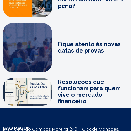
pena?
Fique atento às novas
datas de provas
Resoluções que
funcionam para quem
vive o mercado
financeiro
SÃO PAULO
R. Dr. Geraldo Campos Moreira, 240 – Cidade Monções,