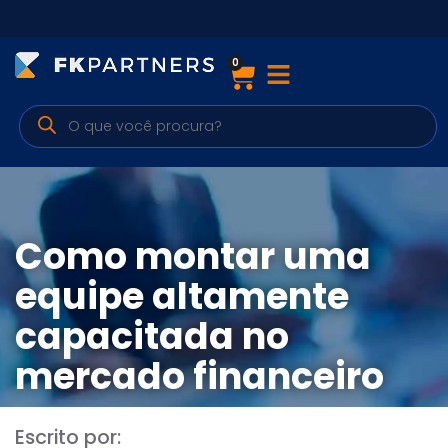
0
Cursos
Preparatórios Nacionais
Internacionais
Finanças & Edu. Continuada
Como montar uma
Por atuação
equipe altamente
capacitada no
Navegação
mercado financeiro
Sobre nós
Escrito por: