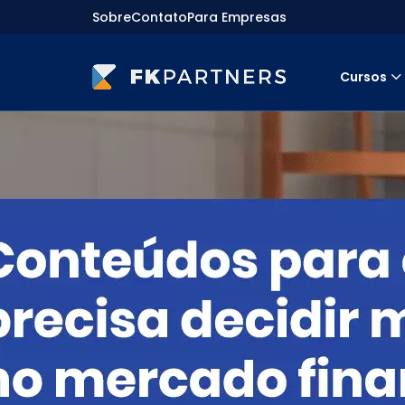
Sobre
Contato
Para Empresas
Cursos
Cursos
Preparatórios Nacionais
Internacionais
Finanças & Edu. Continuada
Por atuação
Navegação
Sobre nós
Para empresas