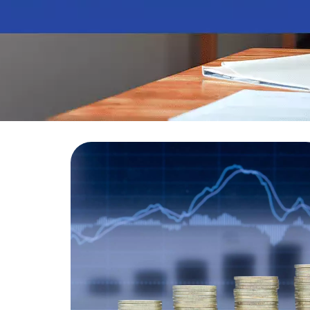
CFP®
CPA
CFG
CGE
CGA
CNPI
C-Pro I
C-Pro R
CFA®