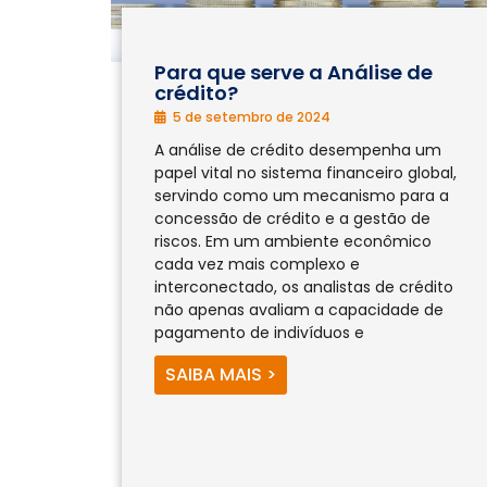
CAIA®
FRM®
Ver todos
Para que serve a Análise de
crédito?
5 de setembro de 2024
A análise de crédito desempenha um
papel vital no sistema financeiro global,
servindo como um mecanismo para a
concessão de crédito e a gestão de
Modelagem Financeira Aplicada
riscos. Em um ambiente econômico
Curso Avan. de Análise de Crédito
cada vez mais complexo e
M&A – Fusões e Aquisições
interconectado, os analistas de crédito
Ver todos (+50 cursos)
não apenas avaliam a capacidade de
pagamento de indivíduos e
SAIBA MAIS >
Crédito Bancário