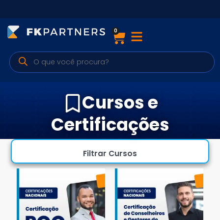
0
Cursos
Preparatórios Nacionais
Internacionais
Cursos e
Finanças & Edu. Continuada
Certificações
Por atuação
Filtrar Cursos
Navegação
Sobre nós