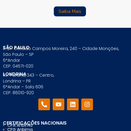
Saiba Mais
SÃO PAULO
R. Dr. Geraldo Campos Moreira, 240 – Cidade Monções,
São Paulo – SP
6°Andar
CEP: 04571-020
LONDRINA
Av. Paraná, 343 – Centro,
Londrina – PR
6°Andar – Sala 606
CEP: 86010-920
CERTIFICAÇÕES NACIONAIS
CPA Anbima
CFG Anbima