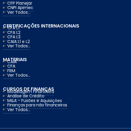
CFP Planejar
CNPI Apimec
Ver Todos...
CERTIFICAÇÕES INTERNACIONAIS
CFA L1
CFA L2
CFA L3
CAIA L1 e L2
Ver Todos...
MATERIAIS
CAIA
CFA
FRM
Ver Todos...
CURSOS DE FINANÇAS
Modelagem Financeira
Análise de Crédito
M&A - Fusões e Aquisições
Finanças para não financeiros
Ver Todos...