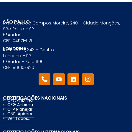
SÃO PAULO
R. Dr. Geraldo Campos Moreira, 240 – Cidade Monções,
São Paulo – SP
6°Andar
CEP: 04571-020
LONDRINA
Av. Paraná, 343 – Centro,
Londrina – PR
6°Andar – Sala 606
CEP: 86010-920
CERTIFICAÇÕES NACIONAIS
CPA Anbima
CFG Anbima
CFP Planejar
CNPI Apimec
Ver Todos...