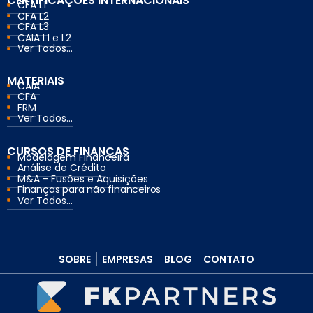
CERTIFICAÇÕES INTERNACIONAIS
CFA L1
CFA L2
CFA L3
CAIA L1 e L2
Ver Todos...
MATERIAIS
CAIA
CFA
FRM
Ver Todos...
CURSOS DE FINANÇAS
Modelagem Financeira
Análise de Crédito
M&A - Fusões e Aquisições
Finanças para não financeiros
Ver Todos...
SOBRE
EMPRESAS
BLOG
CONTATO