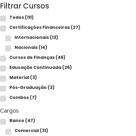
Para empresas
Filtrar Cursos
Todos
(111)
Certificações Financeiras
(27)
MINHA CONTA
Internacionais
(13)
Nacionais
(14)
PORTAL EAD
Cursos de Finanças
(46)
Educação Continuada
(26)
Material
(3)
Pós-Graduação
(3)
Combos
(7)
Cargos
Banco
(47)
Comercial
(31)