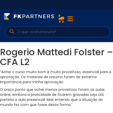
0
Cursos
Preparatórios Nacionais
Internacionais
Rogerio Mattedi Folster –
Finanças & Edu. Continuada
CFA L2
Por atuação
“Achei o curso muito bom e muito proveitoso, essencial para a
aprovação. Os materais de resumo foram de extrema
importância para minha aprovação.
O único ponto que achei menos proveitoso foram as aulas
Navegação
online, embora a praticidade de ficarem gravadas seja útil,
preferia a aula presencial. Mas entendo que a situação do
Sobre nós
mundo fez com que fosse dessa forma.”