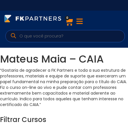
0
Cursos
Preparatórios Nacionais
Internacionais
Mateus Maia – CAIA
Finanças & Edu. Continuada
“Gostaria de agradecer a FK Partners e toda a sua estrutura de
professores, materiais e equipe de suporte que exerceram um
Por atuação
papel fundamental na minha preparação para o título do CAIA.
Fiz o curso on-line ao vivo e pude contar com professores
extremamente bem capacitados e material aderente ao
currículo. Indico para todos aqueles que tenham interesse no
Navegação
certificado do CAIA.”
Sobre nós
Filtrar Cursos