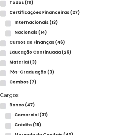
Para empresas
Todos
(111)
Certificações Financeiras
(27)
Internacionais
(13)
MINHA CONTA
Nacionais
(14)
Cursos de Finanças
(46)
PORTAL EAD
Educação Continuada
(26)
Material
(3)
Pós-Graduação
(3)
Combos
(7)
Cargos
Banco
(47)
Comercial
(31)
Crédito
(16)
Mercado de Capitais
(40)