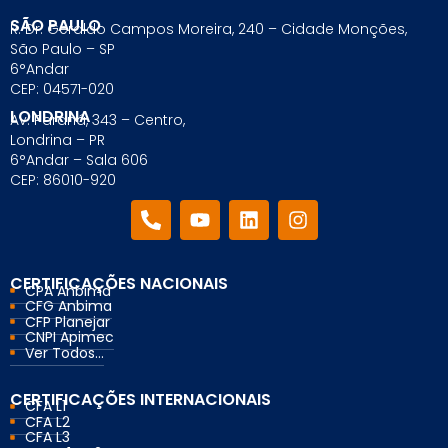
SÃO PAULO
R. Dr. Geraldo Campos Moreira, 240 – Cidade Monções,
São Paulo – SP
6°Andar
CEP: 04571-020
LONDRINA
Av. Paraná, 343 – Centro,
Londrina – PR
6°Andar – Sala 606
CEP: 86010-920
CERTIFICAÇÕES NACIONAIS
CPA Anbima
CFG Anbima
CFP Planejar
CNPI Apimec
Ver Todos...
CERTIFICAÇÕES INTERNACIONAIS
CFA L1
CFA L2
CFA L3