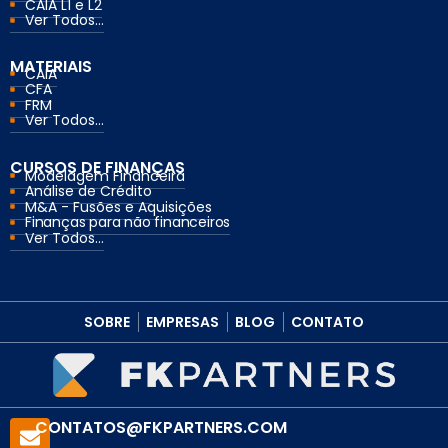
CAIA L1 e L2
Ver Todos...
MATERIAIS
CAIA
CFA
FRM
Ver Todos...
CURSOS DE FINANÇAS
Modelagem Financeira
Análise de Crédito
M&A - Fusões e Aquisições
Finanças para não financeiros
Ver Todos...
SOBRE
EMPRESAS
BLOG
CONTATO
CONTATOS@FKPARTNERS.COM