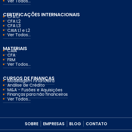
Ver Todos...
CERTIFICAÇÕES INTERNACIONAIS
CFA L1
CFA L2
CFA L3
CAIA L1 e L2
Ver Todos...
MATERIAIS
CAIA
CFA
FRM
Ver Todos...
CURSOS DE FINANÇAS
Modelagem Financeira
Análise de Crédito
M&A - Fusões e Aquisições
Finanças para não financeiros
Ver Todos...
SOBRE
EMPRESAS
BLOG
CONTATO