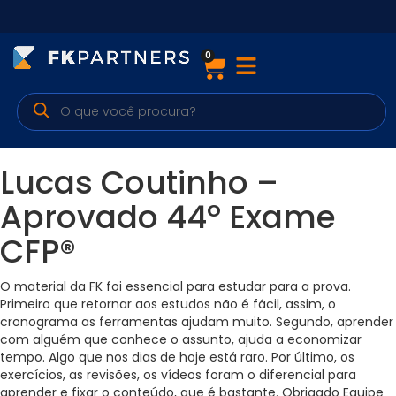
0
Cursos
Preparatórios Nacionais
Internacionais
Lucas Coutinho –
Finanças & Edu. Continuada
Aprovado 44º Exame
CFP®
Por atuação
O material da FK foi essencial para estudar para a prova.
Primeiro que retornar aos estudos não é fácil, assim, o
Navegação
cronograma as ferramentas ajudam muito. Segundo, aprender
com alguém que conhece o assunto, ajuda a economizar
Sobre nós
tempo. Algo que nos dias de hoje está raro. Por último, os
exercícios, as revisões, os vídeos foram o diferencial para
aprender e fixar o conteúdo, que é bastante. Obrigado Equipe