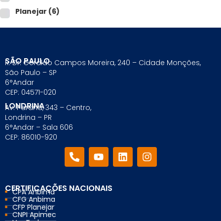
Planejar
(6)
SÃO PAULO
R. Dr. Geraldo Campos Moreira, 240 – Cidade Monções,
São Paulo – SP
6°Andar
CEP: 04571-020
LONDRINA
Av. Paraná, 343 – Centro,
Londrina – PR
6°Andar – Sala 606
CEP: 86010-920
CERTIFICAÇÕES NACIONAIS
CPA Anbima
CFG Anbima
CFP Planejar
CNPI Apimec