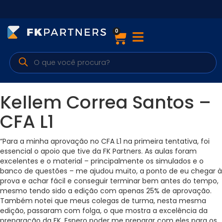
0
Cursos
Preparatórios Nacionais
Internacionais
Kellem Correa Santos –
Finanças & Edu. Continuada
CFA L1
Por atuação
“Para a minha aprovação no CFA L1 na primeira tentativa, foi
essencial o apoio que tive da FK Partners. As aulas foram
excelentes e o material – principalmente os simulados e o
banco de questões – me ajudou muito, a ponto de eu chegar à
Navegação
prova e achar fácil e conseguir terminar bem antes do tempo,
mesmo tendo sido a edição com apenas 25% de aprovação.
Sobre nós
Também notei que meus colegas de turma, nesta mesma
edição, passaram com folga, o que mostra a excelência da
preparação da FK. Espero poder me preparar com eles para os