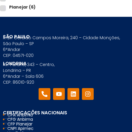
Planejar
(6)
SÃO PAULO
R. Dr. Geraldo Campos Moreira, 240 – Cidade Monções,
São Paulo – SP
6°Andar
CEP: 04571-020
LONDRINA
Av. Paraná, 343 – Centro,
Londrina – PR
6°Andar – Sala 606
CEP: 86010-920
CERTIFICAÇÕES NACIONAIS
CPA Anbima
CFG Anbima
CFP Planejar
CNPI Apimec