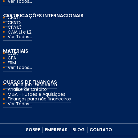
Ver Todos...
CERTIFICAÇÕES INTERNACIONAIS
CFA L1
CFA L2
CFA L3
CAIA L1 e L2
Ver Todos...
MATERIAIS
CAIA
CFA
FRM
Ver Todos...
CURSOS DE FINANÇAS
Modelagem Financeira
Análise de Crédito
M&A - Fusões e Aquisições
Finanças para não financeiros
Ver Todos...
SOBRE
EMPRESAS
BLOG
CONTATO