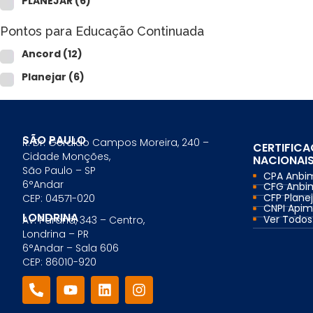
PLANEJAR
(6)
Comercial Bancário
Tesouraria Bancária
Pontos para Educação Continuada
Ver todos
Ancord
(12)
Planejar
(6)
SÃO PAULO
R. Dr. Geraldo Campos Moreira, 240 –
CERTIFIC
Cidade Monções,
NACIONAI
São Paulo – SP
CPA Anbi
6°Andar
CFG Anbi
CFP Planej
CEP: 04571-020
CNPI Api
LONDRINA
Ver Todos.
Av. Paraná, 343 – Centro,
Londrina – PR
6°Andar – Sala 606
CEP: 86010-920