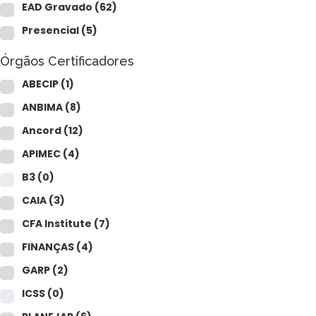
CAIA®
EAD Gravado
(62)
FRM®
Ver todos
Presencial
(5)
Órgãos Certificadores
ABECIP
(1)
ANBIMA
(8)
Ancord
(12)
Modelagem Financeira Aplicada
APIMEC
(4)
Curso Avan. de Análise de Crédito
B3
(0)
M&A – Fusões e Aquisições
Ver todos (+50 cursos)
CAIA
(3)
CFA Institute
(7)
FINANÇAS
(4)
GARP
(2)
ICSS
(0)
Crédito Bancário