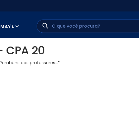
MBA's
– CPA 20
Parabéns aos professores…”
MINHA CONTA
PORTAL EAD