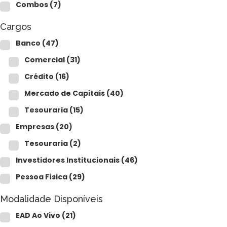
CFP®
Combos
(7)
CPA
CFG
Cargos
CGE
CGA
Banco
(47)
CNPI
Comercial
(31)
C-Pro I
C-Pro R
Crédito
(16)
Mercado de Capitais
(40)
Tesouraria
(15)
Empresas
(20)
Tesouraria
(2)
Investidores Institucionais
(46)
Pessoa Física
(29)
Modalidade Disponíveis
EAD Ao Vivo
(21)
CFA®