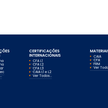
AÇÕES
CERTIFICAÇÕES
MATERIAI
S
INTERNACIONAIS
CAIA
CFA
ma
CFA L1
FRM
ma
CFA L2
Ver Todos
ar
CFA L3
mec
CAIA L1 e L2
..
Ver Todos...