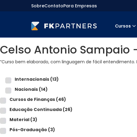
Sobre
Contato
Para Empresas
Cursos
Cursos
Celso Antonio Sampaio 
Preparatórios Nacionais
Internacionais
Finanças & Edu. Continuada
“Curso bem elaborado, com linguagem de fácil entendimento. 
Por atuação
Navegação
Sobre nós
Internacionais
(13)
Para empresas
Nacionais
(14)
Cursos de Finanças
(46)
Educação Continuada
(26)
Material
(3)
Pós-Graduação
(3)