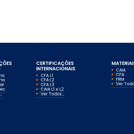
AÇÕES
CERTIFICAÇÕES
MATERIAI
S
INTERNACIONAIS
CAIA
CFA
ma
CFA L1
FRM
ma
CFA L2
Ver Todos
ar
CFA L3
mec
CAIA L1 e L2
..
Ver Todos...