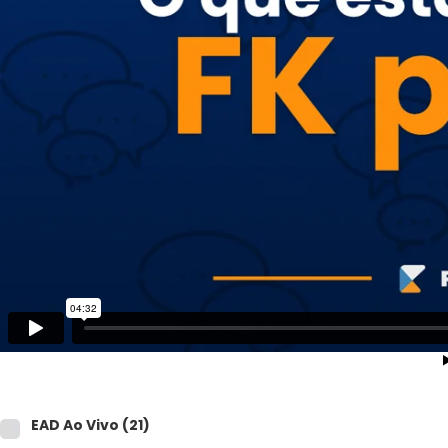
CFP®
CPA
CFG
CGE
CGA
CNPI
C-Pro I
C-Pro R
EAD Ao Vivo
(21)
CFA®