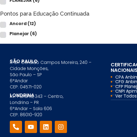
PLANEJAR
(6)
Comercial Bancário
Tesouraria Bancária
Pontos para Educação Continuada
Ver todos
Ancord
(12)
Planejar
(6)
SÃO PAULO
R. Dr. Geraldo Campos Moreira, 240 –
CERTIFIC
Cidade Monções,
NACIONAI
São Paulo – SP
CPA Anbi
6°Andar
CFG Anbi
CFP Planej
CEP: 04571-020
CNPI Api
LONDRINA
Ver Todos.
Av. Paraná, 343 – Centro,
Londrina – PR
6°Andar – Sala 606
CEP: 86010-920