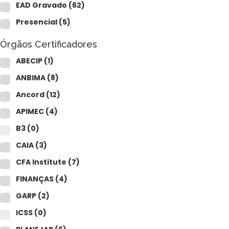
CAIA®
EAD Gravado
(62)
FRM®
Ver todos
Presencial
(5)
Órgãos Certificadores
ABECIP
(1)
ANBIMA
(8)
Ancord
(12)
Modelagem Financeira Aplicada
APIMEC
(4)
Curso Avan. de Análise de Crédito
B3
(0)
M&A – Fusões e Aquisições
Ver todos (+50 cursos)
CAIA
(3)
CFA Institute
(7)
FINANÇAS
(4)
GARP
(2)
ICSS
(0)
Crédito Bancário