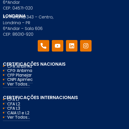
6°Andar
CEP: 04571-020
LONDRINA
Av. Paraná, 343 – Centro,
Londrina – PR
6°Andar – Sala 606
CEP: 86010-920
CERTIFICAÇÕES NACIONAIS
CPA Anbima
CFG Anbima
CFP Planejar
CNPI Apimec
Ver Todos...
CERTIFICAÇÕES INTERNACIONAIS
CFA L1
CFA L2
CFA L3
CAIA L1 e L2
Ver Todos...