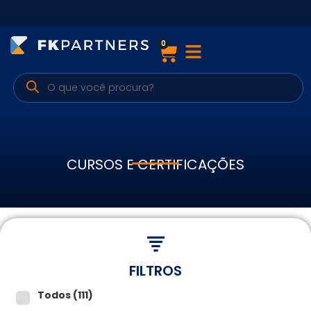
0
Cursos
Preparatórios Nacionais
Internacionais
Finanças & Edu. Continuada
CURSOS E CERTIFICAÇÕES
Por atuação
Navegação
FILTROS
Sobre nós
Todos
(111)