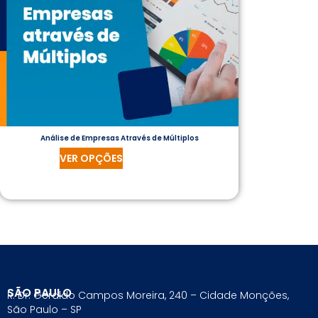
Análise de Empresas Através de Múltiplos
VER OPÇÕES
SÃO PAULO
R. Dr. Geraldo Campos Moreira, 240 – Cidade Monções,
São Paulo – SP