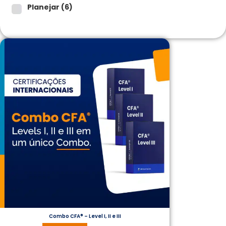
Planejar
(6)
Combo CFA® – Level I, II e III