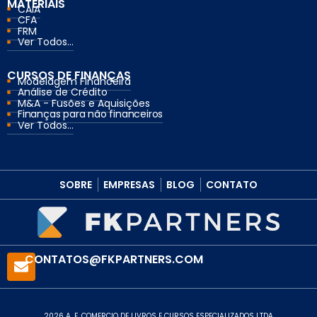
MATERIAIS
CAIA
CFA
FRM
Ver Todos...
CURSOS DE FINANÇAS
Modelagem Financeira
Análise de Crédito
M&A - Fusões e Aquisições
Finanças para não financeiros
Ver Todos...
SOBRE
EMPRESAS
BLOG
CONTATO
CONTATOS@FKPARTNERS.COM
2026 A. F. COMERCIO DE LIVROS E CURSOS ESPECIALIZADOS LTDA