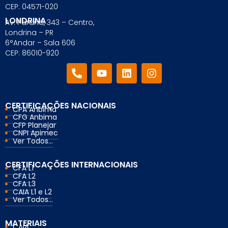
CEP: 04571-020
LONDRINA
Av. Paraná, 343 – Centro,
Londrina – PR
6°Andar – Sala 606
CEP: 86010-920
CERTIFICAÇÕES NACIONAIS
CPA Anbima
CFG Anbima
CFP Planejar
CNPI Apimec
Ver Todos...
CERTIFICAÇÕES INTERNACIONAIS
CFA L1
CFA L2
CFA L3
CAIA L1 e L2
Ver Todos...
MATERIAIS
CAIA