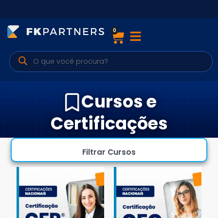
0
Cursos
Preparatórios Nacionais
Internacionais
Cursos e
Finanças & Edu. Continuada
Certificações
Por atuação
Filtrar Cursos
Navegação
Sobre nós