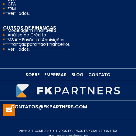
CFA
FRM
Ver Todos...
CURSOS DE FINANÇAS
Modelagem Financeira
Análise de Crédito
M&A - Fusões e Aquisições
Finanças para não financeiros
Ver Todos...
SOBRE
EMPRESAS
BLOG
CONTATO
CONTATOS@FKPARTNERS.COM
2026 A. F. COMERCIO DE LIVROS E CURSOS ESPECIALIZADOS LTDA