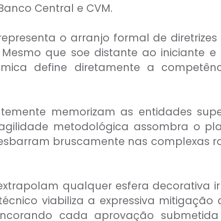
Banco Central e CVM.
epresenta o arranjo formal de diretrizes 
 Mesmo que soe distante ao iniciante e
mica define diretamente a competênci
temente memorizam as entidades supe
 fragilidade metodológica assombra o p
e esbarram bruscamente nas complexas 
 extrapolam qualquer esfera decorativa irr
cnico viabiliza a expressiva mitigação 
ancorando cada aprovação submetida e