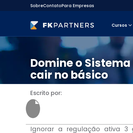
Sobre
Contato
Para Empresas
Cursos
Cursos
Preparatórios Nacionais
Internacionais
Finanças & Edu. Continuada
Domine o Sistema 
Por atuação
Navegação
cair no básico
Sobre nós
Para empresas
Escrito por:
Ignorar a regulação ativa 3 