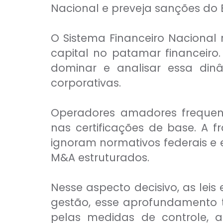
CFP®
Nacional e preveja sanções do 
CPA
CFG
CGE
O Sistema Financeiro Nacional r
CGA
CNPI
capital no patamar financeiro.
C-Pro I
dominar e analisar essa dinâ
C-Pro R
corporativas.
Operadores amadores frequen
nas certificações de base. A
ignoram normativos federais 
M&A estruturados.
Nesse aspecto decisivo, as leis
gestão, esse aprofundamento té
CFA®
pelas medidas de controle, 