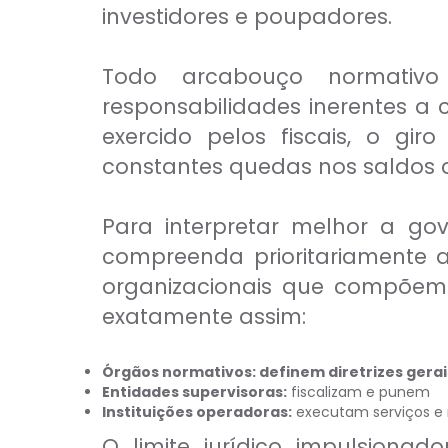
investidores e poupadores.
Comercial Bancário
Tesouraria Bancária
Ver todos
Todo arcabouço normativo 
responsabilidades inerentes 
exercido pelos fiscais, o gi
constantes quedas nos saldos c
Para interpretar melhor a g
compreenda prioritariamente as
organizacionais que compõem 
exatamente assim:
Órgãos normativos: definem diretrizes gerai
Entidades supervisoras:
fiscalizam e punem
Instituições operadoras:
executam serviços e
O limite jurídico impulsionado