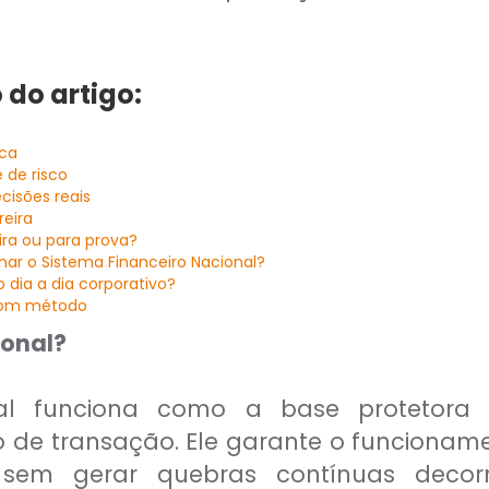
 do artigo:
ica
 de risco
cisões reais
reira
ira ou para prova?
ar o Sistema Financeiro Nacional?
 dia a dia corporativo?
 com método
ional?
al funciona como a base protetora es
ipo de transação. Ele garante o funciona
s sem gerar quebras contínuas deco