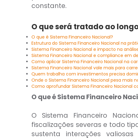
CAIA®
constante.
FRM®
Ver todos
O que será tratado ao longo
O que é Sistema Financeiro Nacional?
Estrutura do Sistema Financeiro Nacional na prát
Sistema Financeiro Nacional e impacto na análise
Sistema Financeiro Nacional e compliance em de
Como aplicar Sistema Financeiro Nacional na car
Modelagem Financeira Aplicada
Sistema Financeiro Nacional vale mais para carre
Curso Avan. de Análise de Crédito
Quem trabalha com investimentos precisa domin
M&A – Fusões e Aquisições
Onde o Sistema Financeiro Nacional pesa mais no
Ver todos (+50 cursos)
Como aprofundar Sistema Financeiro Nacional
O que é Sistema Financeiro Nac
O Sistema Financeiro Nacion
fiscalizações severas e todo t
sustenta interações valiosa
Crédito Bancário