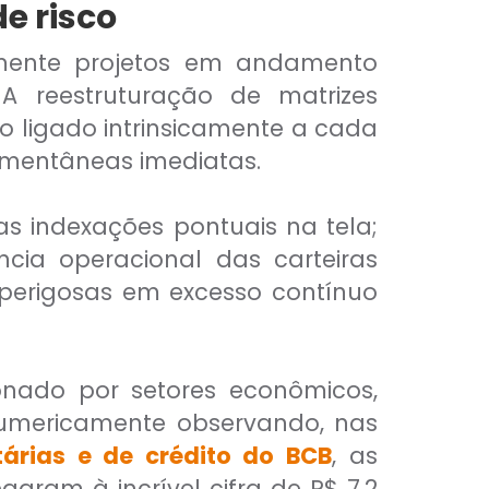
e risco
lmente projetos em andamento
A reestruturação de matrizes
o ligado intrinsicamente a cada
omentâneas imediatas.
as indexações pontuais na tela;
ncia operacional das carteiras
perigosas em excesso contínuo
onado por setores econômicos,
 numericamente observando, nas
tárias e de crédito do BCB
, as
aram à incrível cifra de R$ 7,2