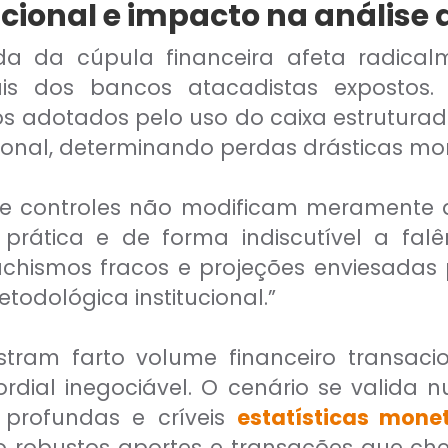
cional e impacto na análise d
nda da cúpula financeira afeta radica
ais dos bancos atacadistas expostos. 
 adotados pelo uso do caixa estruturad
cional, determinando perdas drásticas m
s e controles não modificam meramente 
rática e de forma indiscutível a falê
chismos fracos e projeções enviesadas 
odológica institucional.”
stram farto volume financeiro transaci
rdial inegociável. O cenário se valida
 profundas e críveis
estatísticas mone
 robustos aportes e transações que cheg