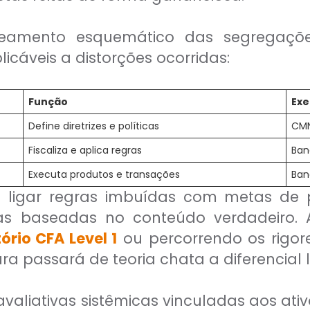
eamento esquemático das segregaçõe
cáveis a distorções ocorridas:
Função
Ex
Define diretrizes e políticas
CM
Fiscaliza e aplica regras
Ban
Executa produtos e transações
Ban
a ligar regras imbuídas com metas de p
cias baseadas no conteúdo verdadeiro. A
ório CFA Level 1
ou percorrendo os rigore
ura passará de teoria chata a diferencial lu
valiativas sistêmicas vinculadas aos ati