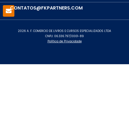
CONTATOS@FKPARTNERS.COM
2026 A. F. COMERCIO DE LIVROS E CURSOS ESPECIALIZADOS LTDA
CNPJ: 06.336.797/0001-89
Política de Privacidade