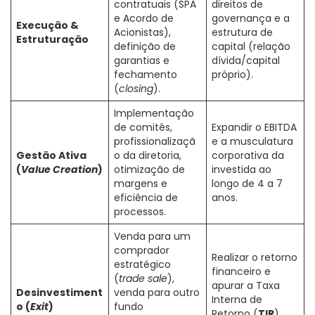
contratuais (SPA
direitos de
e Acordo de
governança e a
Execução &
Acionistas),
estrutura de
Estruturação
definição de
capital (relação
garantias e
dívida/capital
fechamento
próprio).
(
closing
).
Implementação
de comitês,
Expandir o EBITDA
profissionalizaçã
e a musculatura
Gestão Ativa
o da diretoria,
corporativa da
(
Value Creation
)
otimização de
investida ao
margens e
longo de 4 a 7
eficiência de
anos.
processos.
Venda para um
comprador
Realizar o retorno
estratégico
financeiro e
(
trade sale
),
apurar a Taxa
Desinvestiment
venda para outro
Interna de
o (
Exit
)
fundo
Retorno (
TIR
)