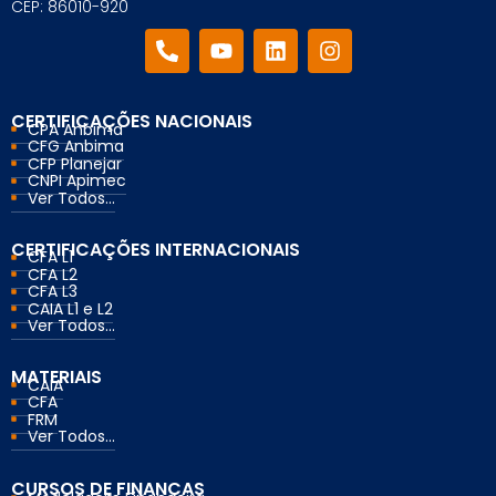
CEP: 86010-920
CERTIFICAÇÕES NACIONAIS
CPA Anbima
CFG Anbima
CFP Planejar
CNPI Apimec
Ver Todos...
CERTIFICAÇÕES INTERNACIONAIS
CFA L1
CFA L2
CFA L3
CAIA L1 e L2
Ver Todos...
MATERIAIS
CAIA
CFA
FRM
Ver Todos...
CURSOS DE FINANÇAS