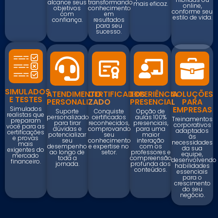
alcance seus
transformando
mais eficaz.
online,
objetivos
conhecimento
conforme seu
com
em
estilo de vida.
confiança.
resultados
para seu
sucesso.
SIMULADOS
ATENDIMENTO
CERTIFICADOS
EXPERIÊNCIA
SOLUÇÕES
E TESTES
PERSONALIZADO
PRESENCIAL
PARA
EMPRESAS
Simulados
Suporte
Conquiste
Opção de
realistas que
personalizado
certificados
aulas 100%
Treinamentos
preparam
para tirar
reconhecidos,
presenciais,
corporativos
você para as
dúvidas e
comprovando
para uma
adaptados
certificações
potencializar
seu
maior
às
e provas
seu
conhecimento
interação
necessidades
mais
desempenho
e expertise no
com os
da sua
exigentes do
ao longo de
setor.
professores e
equipe,
mercado
toda a
compreensão
desenvolvendo
financeiro.
jornada.
profunda dos
habilidades
conteúdos.
essenciais
para o
crescimento
do seu
negócio.