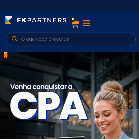
0
Cursos
Preparatórios Nacionais
‹
›
Internacionais
Finanças & Edu. Continuada
Por atuação
Navegação
Sobre nós