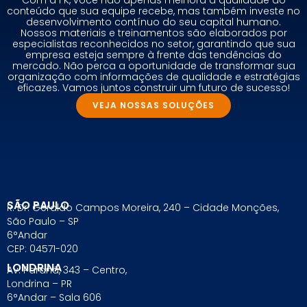
Com a FK, você não apenas melhora a qualidade do
conteúdo que sua equipe recebe, mas também investe no
desenvolvimento contínuo do seu capital humano.
Nossos materiais e treinamentos são elaborados por
especialistas reconhecidos no setor, garantindo que sua
empresa esteja sempre à frente das tendências do
mercado. Não perca a oportunidade de transformar sua
organização com informações de qualidade e estratégias
eficazes. Vamos juntos construir um futuro de sucesso!
VEJA NOSSAS SOLUÇÕES
SÃO PAULO
R. Dr. Geraldo Campos Moreira, 240 – Cidade Monções,
São Paulo – SP
6°Andar
CEP: 04571-020
LONDRINA
Av. Paraná, 343 – Centro,
Londrina – PR
6°Andar – Sala 606