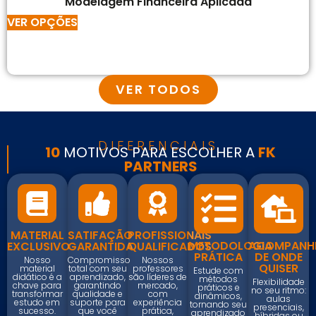
Modelagem Financeira Aplicada
VER OPÇÕES
VER TODOS
DIFERENCIAIS
10
MOTIVOS PARA ESCOLHER A
FK
PARTNERS
MATERIAL
SATIFAÇÃO
PROFISSIONAIS
METODOLOGIA
ACOMPANH
EXCLUSIVO
GARANTIDA
QUALIFICADOS
PRÁTICA
DE ONDE
Nosso
Compromisso
Nossos
QUISER
material
total com seu
professores
Estude com
didático é a
aprendizado,
são líderes de
métodos
Flexibilidade
chave para
garantindo
mercado,
práticos e
no seu ritmo:
transformar
qualidade e
com
dinâmicos,
aulas
estudo em
suporte para
experiência
tornando seu
presenciais,
sucesso.
que você
prática,
aprendizado
híbridas ou