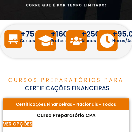
+
75
+
160
+
250.000
+
95.
Cursos
Professores
Alunos
Horas/Au
CURSOS PREPARATÓRIOS PARA
CERTIFICAÇÕES FINANCEIRAS
Certificações Financeiras
-
Nacionais
-
Todos
Curso Preparatório CPA
VER OPÇÕES